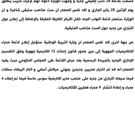
حسمت بلائحة 26 نائب إقليمي جديد و وجهت الوزارة دعوة لهم لإجراء تدريب ينطلق
يوم الإثنين 25 يناير الجاري و اكد نفس المصدر ان ست مناصب ستبقى شاغرة و ان
الوزارة ستصدر لائحة النواب الجدد خلال الأيام القليلة المقبلة بالإضافة إلى إعلان حول
التباري من جديد حول الست مناصب المتبقية.
من جهة اخرى اكد نفس المصدر ان وزارة التربية الوطنية ستؤجل إعلان لائحة مدراء
الاكاديميات الجهوية إلى حين صدور قانون إحداث 12 اكاديمية جهوية وفق التقسيم
الإداري الجديد بالجريدة الرسمية بعد عرض اللائحة على المجلس الحكومي حيث يفيد
المصدر انه قد تم اختيار مديرين جديدين بجهتي مراكش آسفي و الدار البيضاء سطات
فيما سيعاد التباري من جديد على منصب مدير اكاديمية سوس ماسة فيما تم إعفاء 4
مدراء و إعادة انتشار 9 مدراء فعليين للأكاديميات .