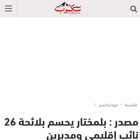
الرئيسية
تربية وتكوين
مصدر : بلمختار يحسم بلائحة 26
نائب إقليمي ومديرين