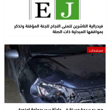
فيدرالية الناشرين تتمنى النجاح للجنة المؤقتة وتذكر
بمواقفها المبدئية ذات الصلة
مستجدات
مصـ.رع سيدة مسنة في حادثة سير بجماعة امزورة..