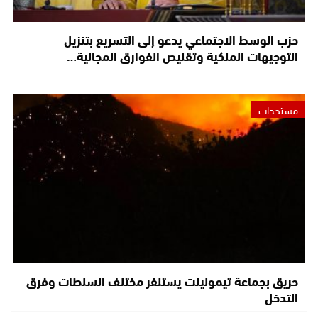
حزب الوسط الاجتماعي يدعو إلى التسريع بتنزيل
التوجيهات الملكية وتقليص الفوارق المجالية…
مستجدات
حريق بجماعة تيموليلت يستنفر مختلف السلطات وفرق
التدخل