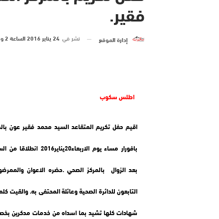
فقير.
نشر في
24 يناير 2016 الساعة 2 و 33 دقيقة
إدارة الموقع
اطلس سكوب
اقيم حفل تكريم المتقاعد السيد محمد فقير عون بال
بافورار مساء يوم الاربعاء20يناير2016
بعد الزوال بالمركز الصحي .حضره الاعوان والممرضو
التابعون للدائرة الصحية وعائلة المحتفى به. والقيت ك
شهادات كلها تشيد بما اسداه من خدمات مدكرين بخصا