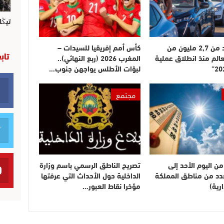
تيڭل
دخول أزيد من 2,7 مليون من
كأس أمم إفريقيا للسيدات –
تاب
عالم منذ انطلاق عملية
المغرب 2026 (ربع النهائي)..
لبؤات الأطلس يواجهن جنوب…
مجتمع
ن اليوم الأحد إلى
تصريح الناطق الرسمي باسم وزارة
بعدد من مناطق المملكة
الداخلية حول الأحداث التي عرفتها
رية)
مؤخرا نقاط العبور…