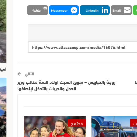
Email
LinkedIn
Messenger
طباعة
امين
التالي
ط
زوجة بالحبابيس – سوق السبت اولاد النمة تطالب وزير
العدل والحريات بالتدخل لإنصافها
ت
مجتمع