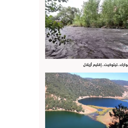
وارك..تيلوكيت..إقليم أزيلال