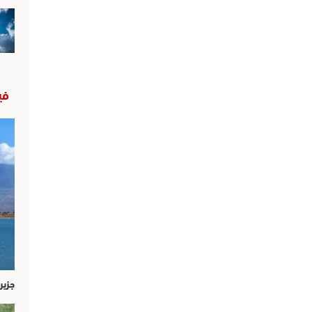
في
جزير