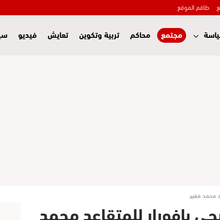
ع
طاقم الموقع
اسة
مجتمع
محاكم
تربية وتكوين
تعايش
فيديو
سي
د محمد فقير.
حي بافورار للمتقاعد محمد