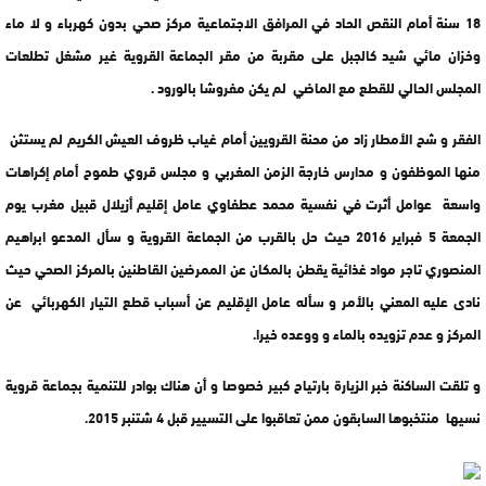
18 سنة أمام النقص الحاد في المرافق الاجتماعية مركز صحي بدون كهرباء و لا ماء
وخزان مائي شيد كالجبل على مقربة من مقر الجماعة القروية غير مشغل تطلعات
المجلس الحالي للقطع مع الماضي لم يكن مفروشا بالورود .
الفقر و شح الأمطار زاد من محنة القرويين أمام غياب ظروف العيش الكريم لم يستثن
منها الموظفون و مدارس خارجة الزمن المغربي و مجلس قروي طموح أمام إكراهات
واسعة عوامل أثرت في نفسية محمد عطفاوي عامل إقليم أزيلال قبيل مغرب يوم
الجمعة 5 فبراير 2016 حيث حل بالقرب من الجماعة القروية و سأل المدعو ابراهيم
المنصوري تاجر مواد غذائية يقطن بالمكان عن الممرضين القاطنين بالمركز الصحي حيث
نادى عليه المعني بالأمر و سأله عامل الإقليم عن أسباب قطع التيار الكهربائي عن
المركز و عدم تزويده بالماء و ووعده خيرا.
و تلقت الساكنة خبر الزيارة بارتياح كبير خصوصا و أن هناك بوادر للتنمية بجماعة قروية
نسيها منتخبوها السابقون ممن تعاقبوا على التسيير قبل 4 شتنبر 2015.