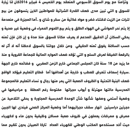
وتزامنا مع يوم السوق الأسبوعي المنعقد يوم الخميس 4 فبراير 2016كان لنا زيارة
للسوق و التي تبين مدى ضعف القدرة الشرائية للمواطنين الذين يتسوقون من بيع
لترات من الزيت لاقتناء خضر و مواد غذائية من سكر و شاي و ..أما المجزرة في منعدمة
إذ يتم نحر المواشي في الهواء الطلق و يتم بيع اللحوم الحمراء في وضعية غير صحية و
يحكي السكان أن الدقيق المدعم لا يعرف مكانا للسوق منذ مدة و إن كان فإن ثمنه
حسب الساكنة يفوق ثمنه الحقيقي ومن خلال جولتنا بالسوق لاحظنا أنه لا أثر له
بالرقعة الضيقة لعرض السلع و التي تؤكد ضعف الموارد المالية للجماعة القروية و منذ
ما يزيد من 18 سنة كان المجلس الجماعي خارج الزمن المغربي و فضائحه خارج الجهة
,سيارة إسعاف تتعرض للعطب و خارجة عن أهدافها أما قطاع التعليم فيؤكد الواقع
ضعف البنية التحتية و الظروف الصعبة التي يمر منها رجال و نساء التعليم فالمجموعة
المدرسية حالتها مهترئة و أبواب حجراتها مفتوحة رغم العطلة و مراحيضها في
وضعية أستحي وصفها شأنها شأن الوحدة المدرسية المجاورة و يحكي التلاميذ عن
حجرتين دراسيتين انهار سقف حجراتيهما أما وضعية المركز الصحي فيندى لها الجبين
ممرض و ممرضات يعملون في ظروف صعبة مساكن وظيفية بدون ماء و لاكهرباء
حيث أخد مستخدمو المكتب الوطني للكهرباء العداد تاركا الصبيان بدون تلقيح مما