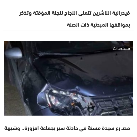
فيدرالية الناشرين تتمنى النجاح للجنة المؤقتة وتذكر
بمواقفها المبدئية ذات الصلة
مستجدات
مصـ.رع سيدة مسنة في حادثة سير بجماعة امزورة.. وشبهة