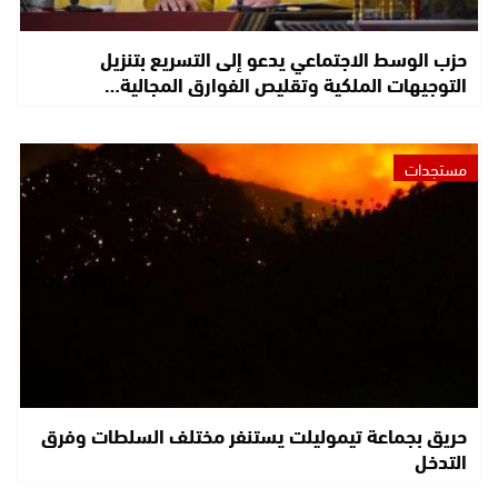
حزب الوسط الاجتماعي يدعو إلى التسريع بتنزيل
التوجيهات الملكية وتقليص الفوارق المجالية…
مستجدات
حريق بجماعة تيموليلت يستنفر مختلف السلطات وفرق
التدخل