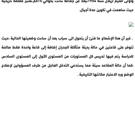
واولى اقليم ازيلال سنة 1954تبعد عن جماعة تنانت بحوالي 15كم.تعتبر معلمة تاريخية
حيث ساهمت في تكوين عدة أجيال.
. غير أن هذا الإشعاع ما فتئ أن يتحول الى سراب بعد أن ساءت وضعيتها الحالية ،حيث
تتوفر على قاعتين في حالة رديئة متأكلة الجدران إضافة إلى قاعة واحدة فقط صالحة
للدراسة يتم فيها تدريس كل المستويات من المستوى الأول إلى المستوى السادس
،كما أن حالة المقاعد سيئة مما يستدعي التدخل العاجل من طرف المسؤولين لإصلاح
الوضع ورد الاعتبار مكانتها التاريخية .