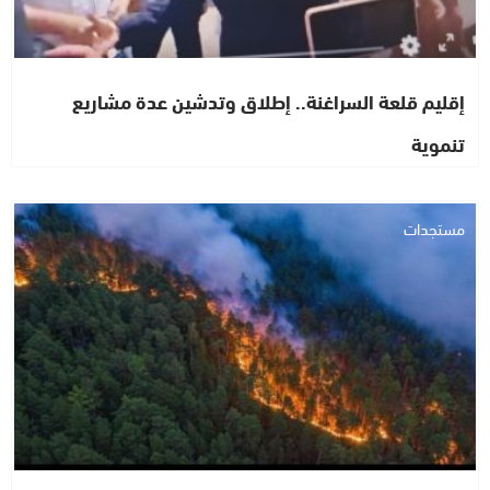
إقليم قلعة السراغنة.. إطلاق وتدشين عدة مشاريع
تنموية
مستجدات