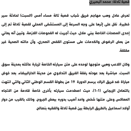
قصبة تادلة: محمد البصيري
تعرض عادل وهب مهاجم فريق شباب قصبة تالة مساء أمس (السبت) لحادثة سير
خطيرة، نقل على إثرها على وجه السرعة إلى المستشفى المحلي لقصبة تادلة تم إلى
إحدى المصحات الخاصة ببني ملال، حيث أجريت له الفحوصات اللازمة، وتبين أنه يعاني
من بعض الرضوض والكدمات على مستوى القفص الصدري، وأن حالته الصحية غير
مقلقة.
وكان اللاعب وهبي متوجها لوحده على متن سيارته الخاصة لزيارة عائلته بمدينة سوق
السبت، مباشرة بعد عودته رفقة الفريق التدلاوي من مدينة الدارالبيضاء، بعد خوض
مباراة ضد فريق الراك برسم الدورة 19 من بطولة القسم الوطني الثاني والتي انتهت
بالتعادل الإيجابي (1-1)، حيث اصطدمت سيارته بأخرى خاصة قادمة من الاتجاه
المعاكس وعلى متنها شخص واحد أصيب بدوره ببعض الجروح، وذلك بالقرب من دوار
أولاد اسماعيل بالطريق الرابطة بين قصبة تادلة والفقيه بنصالح.