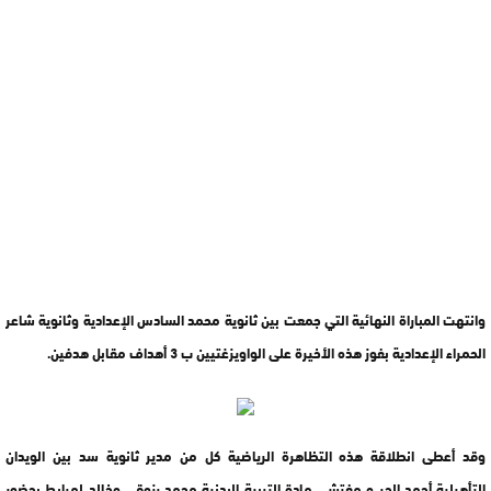
وانتهت المباراة النهائية التي جمعت بين ثانوية محمد السادس الإعدادية وثانوية شاعر
الحمراء الإعدادية بفوز هذه الأخيرة على الواويزغتيين ب 3 أهداف مقابل هدفين.
وقد أعطى انطلاقة هذه التظاهرة الرياضية كل من مدير ثانوية سد بين الويدان
التأهيلية أحمد الحر و مفتشي مادة التربية البدنية محمد رزوقي وخالد لمرابط بحضور