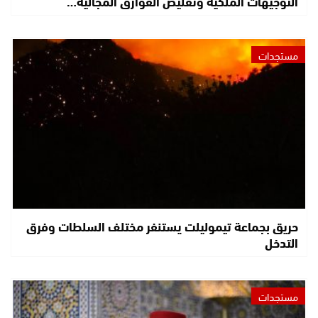
التوجيهات الملكية وتقليص الفوارق المجالية…
مستجدات
حريق بجماعة تيموليلت يستنفر مختلف السلطات وفرق
التدخل
مستجدات