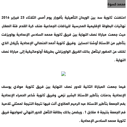
محمد كسوة
احتضنت ثانوية سد بين الويدان التأهيلية بأفورار يوم أمس الثلاثاء 23 فبراير 2016
نهائيات البطولة الإقليمية المدرسية للرياضات الجماعية صنف كرة القدم فئة الصغار،
حيث جمعت مباراة نصف النهاية بين فريق ثانوية محمد السادس الإعدادية بواويزغت
بتأطير من الأستاذ أوشنا احساين وفريق ثانوية أحمد الحنصالي الإعدادية بأزيلال الذي
تخلف عن الحضور ليتأهل بذلك الفريق الواويزغتي بطريقة أوتوماتيكية إلى مباراة نصف
النهاية .
فيما جمعت المباراة الثانية للدور نصف النهاية بين فريق ثانوية مولاي يوسف
الإعدادية بدمنات بتأطير الأستاذ البشير نزهي وفريق ثانوية شاعر الحمراء الإعدادية
بفم الجمعة بتأطير الأستاذ عبد الرحيم العكاوي آلت فيها نتيجة النتيجة لممثلي تلاميذ
فم الجمعة بنتيجة 6 مقابل 1 ، ويضمن بذلك بطاقة التأهل للدور النهائي لمواجهة فريق
ثانوية محمد السادس الإعدادية .