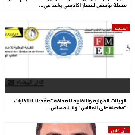
محطة تؤسس لمسار أكاديمي واعد في…
مجتمع
الهيئات المهنية والنقابية للصحافة تصعّد: لا لانتخابات
“مفصلة على المقاس” ولا للمساس…
رأي خاص