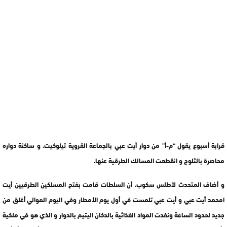
قرابة أسبوع يقول “م-أ” من دوار أيت عبي بالجماعة القروية تيلوكيت، و ساكنة دواره
محاصرة بالثلوج و انقطعت المسالك الطرقية عنها.
و أضاف المتحدث لأطلس سكوب، أن السلطات قامت بفتح المسلكين الطرقيين أيت
امحمد أيت عبي و أيت عبي تلمست في أول يوم الأمطار وفي اليوم الموالي أغلق من
جديد لحدود الساعة ونفدت المواد الغذائية بالدكان اليتيم بالدوار و الذي هو في ملكية