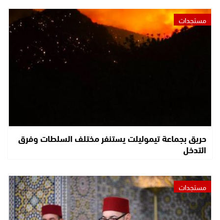
مستجدات
حريق بجماعة تيموليلت يستنفر مختلف السلطات وفرق
التدخل
مستجدات