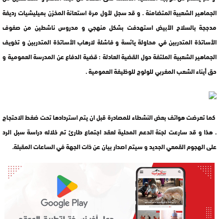
الجماهير الشعبية المتضامنة . و قد سجل لأول مرة استعانة المخزن بميليشيات رديفة
مدججة بالسلاح الأبيض استهدفت بشكل منهجي و مدروس ناشطين من صفوف
الأساتذة المتدربين في محاولة يائسة و فاشلة لارهاب الأساتذة المتدربين و تخويف
الجماهير الشعبية الملتفة حول القضية العادلة : قضية الدفاع عن المدرسة العمومية و
حق أيناء الشعب المغربي للولوج للوظيفة العمومية .
كما تعرضت هواتف بعض النشطاء للمصادرة قبل ان يتم استردادها تحت ضغط الاحتجاج
. هذا و قد سارعت لجنة الدعم المحلية لعقد اجتماع طارئ تم خلاله دراسة سبل الرد
على الهجوم القمعي الجديد و سيتم اصدار بيان عن ذات الجهة في الساعات المقبلة.