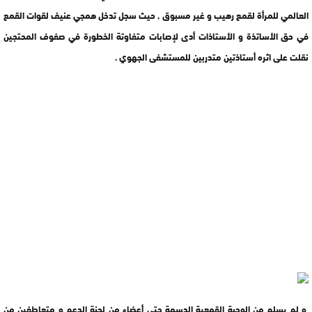
العالمي للمرأة لقمع رهيب و غير مسبوق , حيث سجل تدخل همجي عنيف لقوات القمع
في حق الأساتذة و الأستاذات أدى لإصابات متفاوتة الخطورة في صفوف المحتجين
نقلت على اثره أستاذتين متدربين للمستشفى الجهوي .
و لم يسلم من الوجبة القمعية الدسمة حتى أعضاء من لجنة الدعم و متعاطفين من