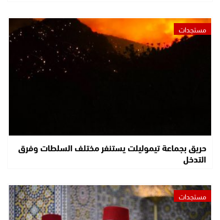
مستجدات
حريق بجماعة تيموليلت يستنفر مختلف السلطات وفرق
التدخل
مستجدات