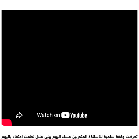
تعرضت وقفة سلمية للأساتذة المتدربين مساء اليوم ببني ملال نظمت احتفاء باليوم