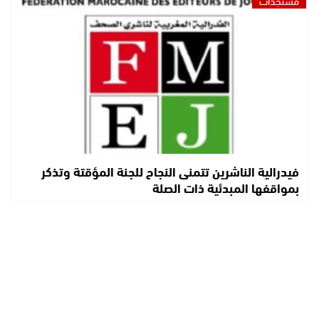
فيدرالية الناشرين تتمنى النجاح للجنة المؤقتة وتذكر
بمواقفها المبدئية ذات الصلة