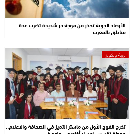
الأرصاد الجوية تحذر من موجة حر شديدة تضرب عدة
مناطق بالمغرب
تربية وتكوين
تخرج الفوج الأول من ماستر التميز في الصحافة والإعلام..
محطة تؤسس لمسار أكاديمي واعد في…