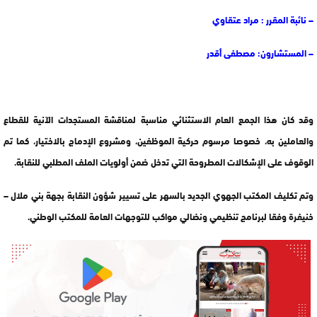
– نائبة المقرر : مراد عتقاوي
– المستشارون: مصطفى أقدر
وقد كان هذا الجمع العام الاستثنائي مناسبة لمناقشة المستجدات الآنية للقطاع
والعاملين به، خصوصا مرسوم حركية الموظفين، ومشروع الإدماج بالاختيار، كما تم
الوقوف على الإشكالات المطروحة التي تدخل ضمن أولويات الملف المطلبي للنقابة.
وتم تكليف المكتب الجهوي الجديد بالسهر على تسيير شؤون النقابة بجهة بني ملال –
خنيفرة وفقا لبرنامج تنظيمي ونضالي مواكب للتوجهات العامة للمكتب الوطني.