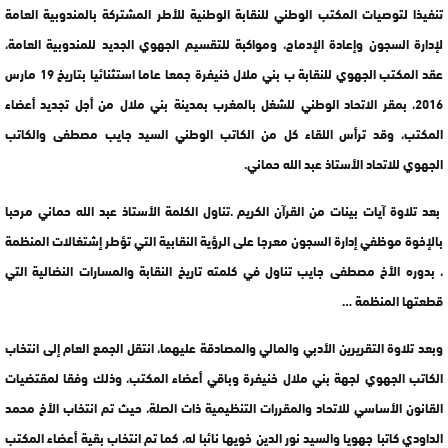
تنفيذا لتوصيات المكتب الوطني للنقابة الوطنية للأطر المشتركة بالمندوبية العامة
لإدارة السجون وإعادة الإدماج، ومواكبة للتقسيم الجهوي الجديد للمندوبية العامة،
عقد المكتب الجهوي للنقابة ب بني ملال خنيفرة جمعا عاما استثنائيا بتاريخ 19 مارس
2016، بمقر الاتحاد الوطني للشغل بالمغرب بمدينة بني ملال من أجل تجديد أعضاء
المكتب، وقد ترأس اللقاء كل من الكاتب الوطني السيد جايب مصطفى والكاتب
الجهوي للاتحاد الأستاذ عبد الله حماني.
بعد تلاوة آيات بينات من القرآن الكريم .تناول الكلمة الأستاذ عبد الله حماني مرحبا
بالإخوة موظفي إدارة السجون معرجا على الرؤية النقابية التي تؤطر إشتغالات المنظمة
، بدوره الأخ مصطفى جايب تناول في كلمته تاريخ النقابة والمسارات النضالية التي
قطعتها المنظمة …
وبعد تلاوة التقريرين الأدبي والمالي والمصادقة عليهما، انتقل الجمع العام إلى انتخاب
الكاتب الجهوي لجهة بني ملال خنيفرة وباقي أعضاء المكتب، وذلك وفقا لمقتضيات
القانون الأساسي للاتحاد والمقررات التنظيمية ذات الصلة، حيث تم انتخاب الأخ محمد
الداودي كاتبا جهويا والسيد نور الدين خويها نائبا له، كما تم انتخاب بقية أعضاء المكتب