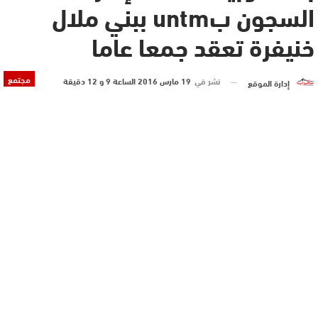
السجون بuntm ببني ملال
خنيفرة تعقد جمعا عاما
مجتمع
نشر في
19 مارس 2016 الساعة 9 و 12 دقيقة
إدارة الموقع