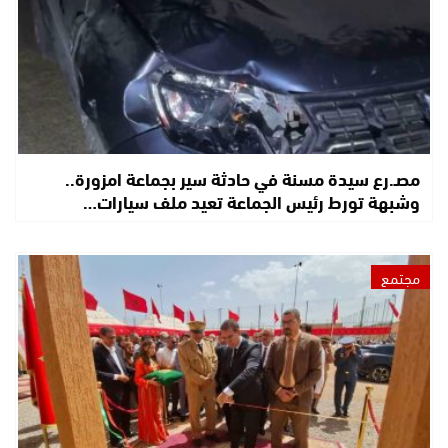
مصـ.رع سيدة مسنة في حادثة سير بجماعة امزورة..
وشبهة تورط رئيس الجماعة تعيد ملف سيارات…
مجتمع