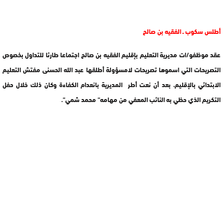
أطلس سكوب ـ الفقيه بن صالح
عقد موظفو/ات مديرية التعليم بإقليم الفقيه بن صالح اجتماعا طارئا للتداول بخصوص
التصريحات التي اسموها تصريحات لامسؤولة أطلقها عبد الله الحسنى مفتش التعليم
الابتدائي بالإقليم، بعد أن نعت أطر المديرية بانعدام الكفاءة وكان ذلك خلال حفل
التكريم الذي حظي به النائب المعفي من مهامه” محمد شمي”.