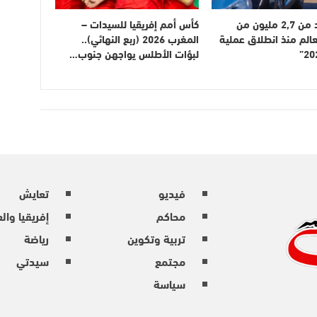
دخول أزيد من 2,7 مليون من
كأس أمم إفريقيا للسيدات –
عالم منذ انطلاق عملية
المغرب 2026 (ربع النهائي)..
لبؤات الأطلس يواجهن جنوب…
فيديو
تعايش
محاكم
إفريقيا وال
تربية وتكوين
رياضة
مجتمع
سيدتي
سياسة