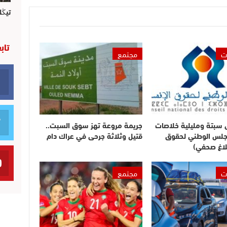
تيڭل
تاب
ت
مجتمع
ى سبتة ومليلية خلاصات
جريمة مروعة تهز سوق السبت..
مجلس الوطني لحقوق
قتيل وثلاثة جرحى في عراك دام
لاغ صحفي)
ت
مجتمع