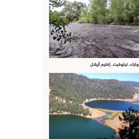
وارك..تيلوكيت..إقليم أزيلال