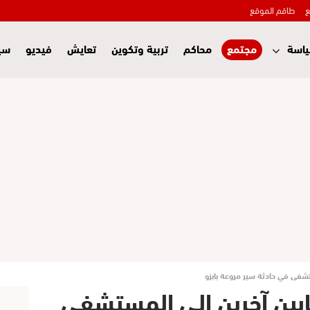
ع
طاقم الموقع
اسة
مجتمع
محاكم
تربية وتكوين
تعايش
فيديو
سي
تشفى في حادثة سير مروعة بابزو
بين آخرين إلى المستشفى