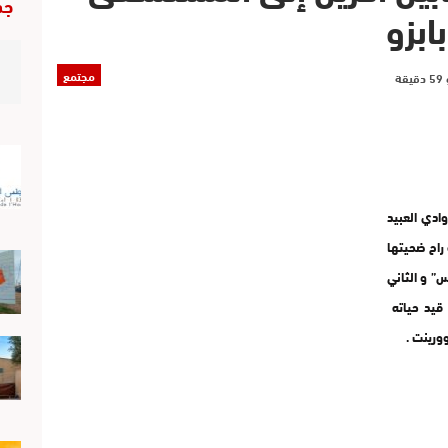
جد
ابزو
مجتمع
وادي العبيد
ميتة راح ضحيتها
” و الثاني
 قيد حياته
ورينت .