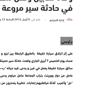
في حادثة سير مروعة ب
نشر في
8 أبريل 2016 الساعة 12 و 59 دقيقة
إدارة الموقع
م أوحمي:
على إثر انزلاق سيارة خفيفة بالطريق الرابطة بين ابزو و 
مساء يوم الخميس 7 أبريل الجاري وقعت حادثة سير م
سائق سيارة خفيفة يعمل في فرن و يدعى قيد حياته “ب-س
عامل من دوار وورينت بتراب الجماعة عامل مياوم يدعى
“ص” وأصيب ثلاثة مرافقيهم إصابات خطيرة ينحدرون من و