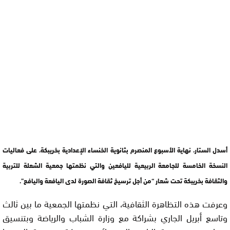
أسدل الستار، نهاية الأسبوع المنصرم بثانوية الخنساء الإعدادية بخريبكة، على فعاليات
النسخة الخامسة للجامعة الربيعية لليافعين والتي نظمتها جمعية الشعلة للتربية
والثقافة بخريبكة تحت شعار “من أجل ترسيخ ثقافة الصورة لدى اليافعة واليافع”.
وعرفت هذه التظاهرة الثقافية، التي نظمتها الجمعية ما بين ثالث
وتاسع أبريل الجاري بشراكة مع وزارة الشباب والرياضة وبتنسيق