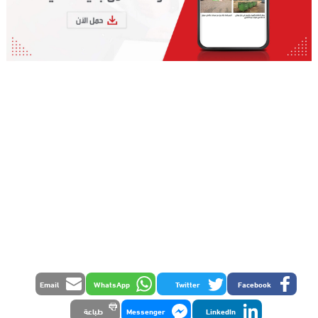
Email
WhatsApp
Twitter
Facebook
LinkedIn
Messenger
طباعة