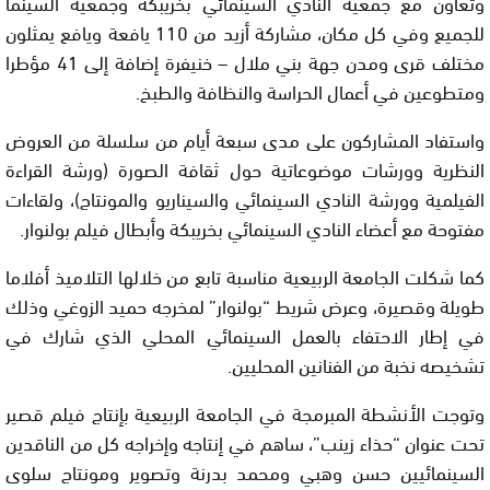
وتعاون مع جمعية النادي السينمائي بخريبكة وجمعية السينما
للجميع وفي كل مكان، مشاركة أزيد من 110 يافعة ويافع يمثلون
مختلف قرى ومدن جهة بني ملال – خنيفرة إضافة إلى 41 مؤطرا
ومتطوعين في أعمال الحراسة والنظافة والطبخ.
واستفاد المشاركون على مدى سبعة أيام من سلسلة من العروض
النظرية وورشات موضوعاتية حول ثقافة الصورة (ورشة القراءة
الفيلمية وورشة النادي السينمائي والسيناريو والمونتاج)، ولقاءات
مفتوحة مع أعضاء النادي السينمائي بخريبكة وأبطال فيلم بولنوار.
كما شكلت الجامعة الربيعية مناسبة تابع من خلالها التلاميذ أفلاما
طويلة وقصيرة، وعرض شريط “بولنوار” لمخرجه حميد الزوغي وذلك
في إطار الاحتفاء بالعمل السينمائي المحلي الذي شارك في
تشخيصه نخبة من الفنانين المحليين.
وتوجت الأنشطة المبرمجة في الجامعة الربيعية بإنتاج فيلم قصير
تحت عنوان “حذاء زينب”، ساهم في إنتاجه وإخراجه كل من الناقدين
السينمائيين حسن وهبي ومحمد بدرنة وتصوير ومونتاج سلوى