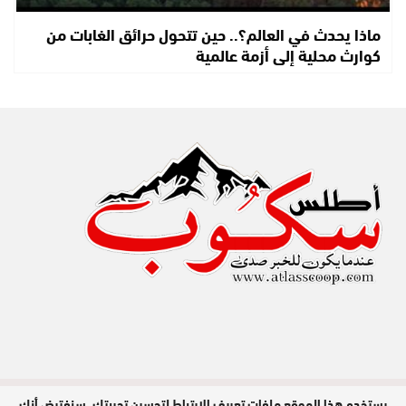
ماذا يحدث في العالم؟.. حين تتحول حرائق الغابات من
كوارث محلية إلى أزمة عالمية
يستخدم هذا الموقع ملفات تعريف الارتباط لتحسين تجربتك. سنفترض أنك
مدير النشر : عبد الله عزي / جميع الحقوق