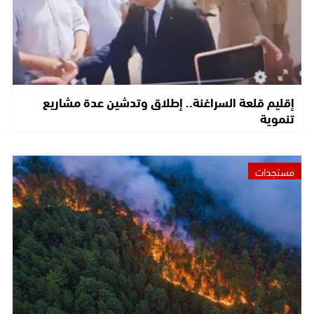
إقليم قلعة السراغنة.. إطلاق وتدشين عدة مشاريع
تنموية
مستجدات