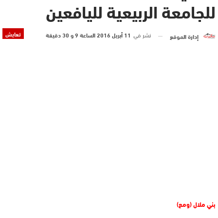
للجامعة الربيعية لليافعين
تعايش
نشر في
11 أبريل 2016 الساعة 9 و 30 دقيقة
إدارة الموقع
بني ملال (ومع)