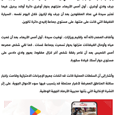
جرف وادي أوغري ، أول أمس الأربعاء، منزلهم بدوار أوغري دائرة أولاد برحيل، فيما
تعتبر سيدة في عداد المفقودين بعد أن جرف واد ازكروز، خلال اليوم نفسه ، السيارة
الخفيفة التي كانت على متنها، على مستوى جماعة إكيدي دائرة تالوين.
وأضاف المصدر ذاته أنه بإقليم ورزازات ، توفيت سيدة ، أول أمس الأربعاء، بعد أن غمرت
مياه وأوحال الفيضانات منزلها بدوار تسمرت بجماعة غسات . كما لقي شخص مصرعه
أمس الخميس بعد أن غامر رفقة شخص آخر لازال مفقودا، بعبور وادي دادس على
مستوى دوار أسكا، قيادة سكورة.
وأشار إلى أن السلطات المحلية كانت قد اتخذت جميع الإجراءات الاحترازية وقامت بإخبار
ساكنة المناطق المعرضة لأضرار محتملة قد يتسبب فيها سوء الأحوال الجوية، على إثر
النشرة الإنذارية التي بثتها مديرية الأرصاد الجوية الوطنية.