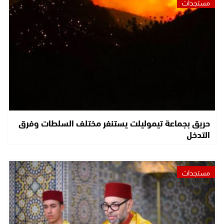
مستجدات
حريق بجماعة تيموليلت يستنفر مختلف السلطات وفرق
التدخل
مستجدات