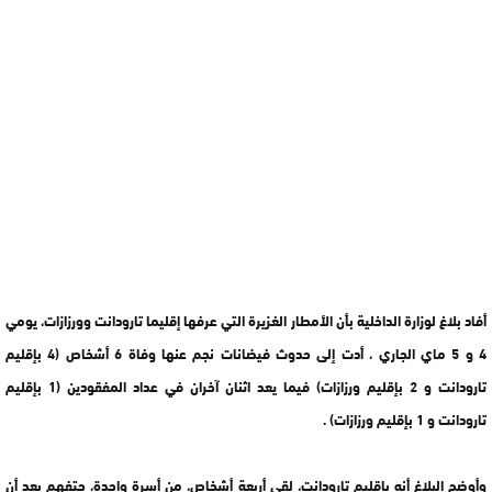
أفاد بلاغ لوزارة الداخلية بأن الأمطار الغزيرة التي عرفها إقليما تارودانت وورزازات، يومي
4 و 5 ماي الجاري ، أدت إلى حدوث فيضانات نجم عنها وفاة 6 أشخاص (4 بإقليم
تارودانت و 2 بإقليم ورزازات) فيما يعد اثنان آخران في عداد المفقودين (1 بإقليم
تارودانت و 1 بإقليم ورزازات) .
وأوضح البلاغ أنه بإقليم تارودانت، لقي أربعة أشخاص، من أسرة واحدة، حتفهم بعد أن