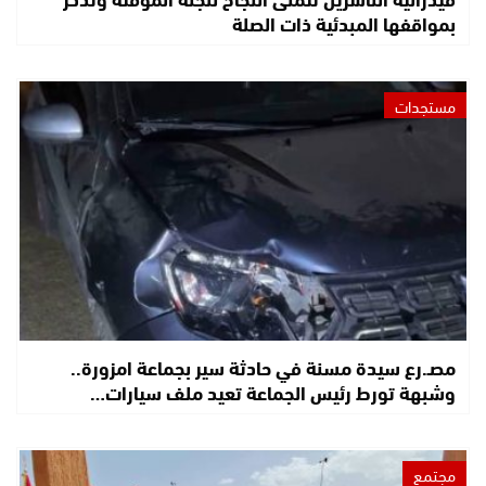
بمواقفها المبدئية ذات الصلة
مستجدات
مصـ.رع سيدة مسنة في حادثة سير بجماعة امزورة..
وشبهة تورط رئيس الجماعة تعيد ملف سيارات…
مجتمع