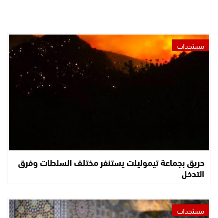
مستجدات
حريق بجماعة تيموليلت يستنفر مختلف السلطات وفرق
التدخل
مستجدات