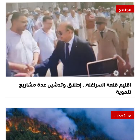
مجتمع
إقليم قلعة السراغنة.. إطلاق وتدشين عدة مشاريع
تنموية
مستجدات