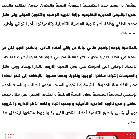
الفائزين و السيد مدير الأكاديمية الجهوية للتربية والتكوين مومن الطالب والسيد
المدير الإقليمي المديرية
الإقليمية لوزارة التربية
الوطنية والتكوين المهني ببني ملال
محمد الخلفي وكافة أطر ثانوية العامرية التأهيلية وتلاميذتها بأحر التهاني وأطيب
المتمنيات .
بالمناسبة يتوجه إبراهيم حناني نيابة عن باقي أعضاء النادي بالشكر الكبير لكل من
ساهم في هذا النجاح و يخص بالذكر جمعية مدرسي علوم الحياة والأرضAESVT ذات
الامتداد الوطني التي أشرفت على عمل الأندية الأربعة بالدار البيضاء وبني ملال
والخميسات إشرافا مباشرا ، توجيها وتكوينا ودعما معنويا ، بالإضافة إلى شكر السادة
مدير الأكاديمية الجهوية للتربية و التكوين السيد مومن الطالب و السيد المدير
الإقليمي للمديرية الإقليمية لوزارة التربية الوطنية و التكوين المهني ببني ملال محمد
الخلفي و مدير ثانوية العامرية التأهيلية و جمعية الآباء و كافة الأطر الإدارية و التربوية
دون أن ينسى بالطبع التلاميذ أعضاء النادي الذين بذلوا جهدا مشكورا ليتحقق هذا
النجاح .‎