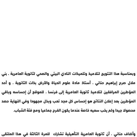
وبمناسبة هذا التتويج لتلاميذ وتلميذات النادي البيئي والصحي لثانوية العامرية ـ بني
ملال صرح إبراهيم حناني ، أستاذ مادة علوم الحياة والأرض بذات الثانوية ، و أحد
المؤطرين المرافقين لتلاميذ ثانوية العامرية إلى فرنسا ، للموقع أن إحساسه وباقي
المؤطرين بعد إعلان النتائج هو إحساس كل مجد تعب وبذل مجهودا وفي النهاية حصد
محصولا جيدا ولم يخب سعيه خاصة عندما يكون الفرح جماعيا ومع فئة الشباب.
وأضاف حناني ، أن ثانوية العامرية التأهيلية تشارك للمرة الثالثة في هذا الملتقى