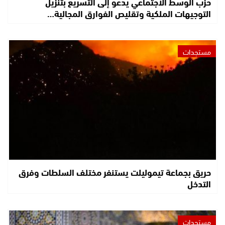
حزب الوسط الاجتماعي يدعو إلى التسريع بتنزيل
التوجيهات الملكية وتقليص الفوارق المجالية…
مستجدات
حريق بجماعة تيموليلت يستنفر مختلف السلطات وفرق
التدخل
مستجدات