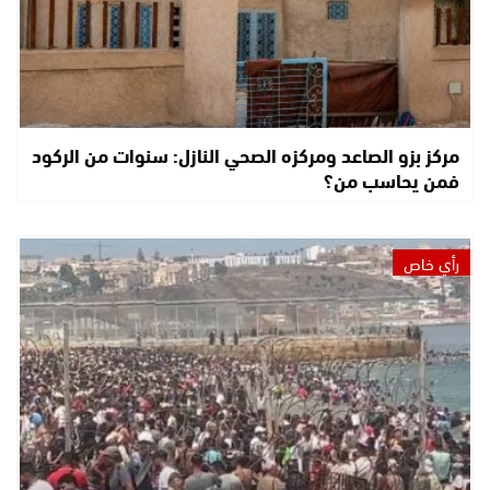
مركز بزو الصاعد ومركزه الصحي النازل: سنوات من الركود
فمن يحاسب من؟
رأي خاص