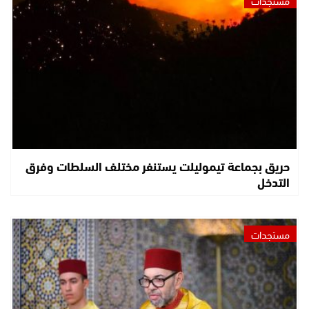
حريق بجماعة تيموليلت يستنفر مختلف السلطات وفرق
التدخل
مستجدات