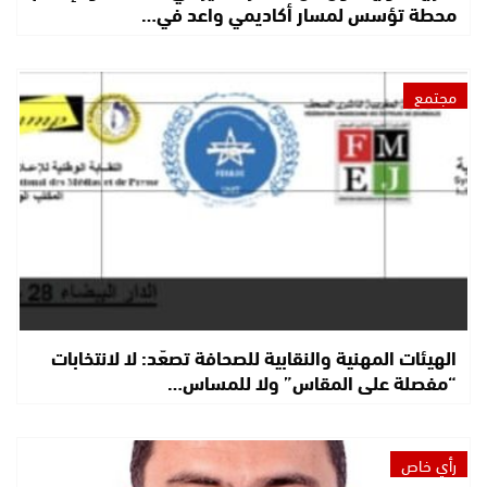
محطة تؤسس لمسار أكاديمي واعد في…
مجتمع
الهيئات المهنية والنقابية للصحافة تصعّد: لا لانتخابات
“مفصلة على المقاس” ولا للمساس…
رأي خاص