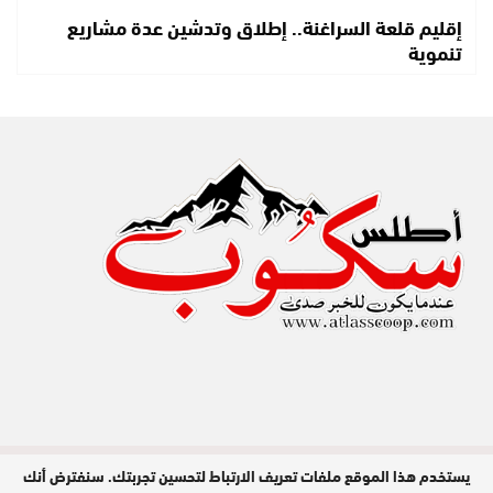
إقليم قلعة السراغنة.. إطلاق وتدشين عدة مشاريع
تنموية
يستخدم هذا الموقع ملفات تعريف الارتباط لتحسين تجربتك. سنفترض أنك
مدير النشر : عبد الله عزي / جميع الحقوق