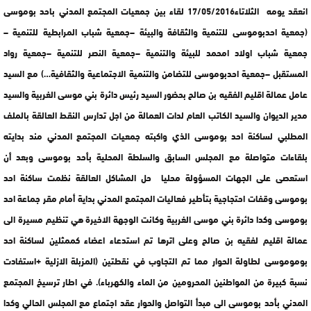
انعقد يومه الثلاتاء17/05/2016 لقاء بين جمعيات المجتمع المدني باحد بوموسى
(جمعية احدبوموسى للتنمية والثقافة والبيئة –جمعية شباب المرابطية للتنمية –
جمعية شباب اولاد امحمد للبيئة والتنمية –جمعية النصر للتنمية –جمعية رواد
المستقبل –جمعية احدبوموسى للتضامن والتنمية الاجتماعية والثقافية…) مع السيد
عامل عمالة اقليم الفقيه بن صالح بحضور السيد رئيس دائرة بني موسى الغربية والسيد
مدير الديوان والسيد الكاتب العام لدات العمالة من اجل تدارس النقط العالقة بالملف
المطلبي لساكنة احد بوموسى الذي واكبته جمعيات المجتمع المدني مند بدايته
بلقاءات متواصلة مع المجلس السابق والسلطة المحلية بأحد بوموسى وبعد أن
استعصى على الجهات المسؤولة محليا حل المشاكل العالقة نظمت ساكنة احد
بوموسى وقفات احتجاجية بتأطير فعاليات المجتمع المدني بداية أمام مقر جماعة احد
بوموسى وكدا دائرة بني موسى الغربية وكانت الوجهة الاخيرة هي تنظيم مسيرة الى
عمالة اقليم لفقيه بن صالح وعلى اترها تم استدعاء اعضاء كممثلين لساكنة احد
بوموموسى لطاولة الحوار مما تم التجاوب في نقطتين (المزبلة الازلية +استفادت
نسبة كبيرة من المواطنين المحرومين من الماء والكهرباء). في اطار ترسيخ المجتمع
المدني بأحد بوموسى الى مبدأ التواصل والحوار عقد اجتماع مع المجلس الحالي وكدا