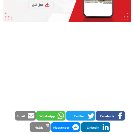
Email
WhatsApp
Twitter
Facebook
LinkedIn
Messenger
طباعة