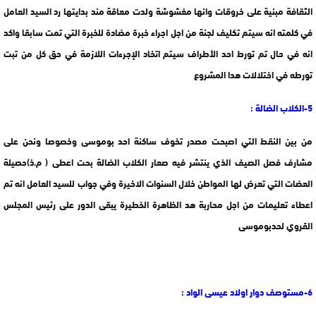
الثقافة مبنية على خروقات وانها مغشوشة ولدت معاقة مند بدايتها رد السيد العامل
في كلمته انه سيتم تكليف لجنة من اجل اجراء خبرة مضادة للخبرة التي تمت سابقا واكد
انه في حال تم تورط احد الأطراف سيتم اتخاد الإجرءات اللازمة في حق كل من تبت
تورطه في اختلالات هدا المشروع
5-الكلاب الضالة :
من بين النقط التي اصبحت مصدر تخوف ساكنة احد بوموسى وخصوصا ونحن على
مشارف فصل الصيف الذي ينتشر فيه صعار الكلاب الضالة بحت اعطى ( م.ذ)حصيلة
العضات التي تعرض لها المواطن خلال السنوات الاخيرة وفي جواب للسيد العامل انه تم
اعطاء تعليمات من اجل محاربة هد الظاهرة الخطيرة يبقى الدور على رئيس المجلس
القروي لحدبوموسى
6-مستوصف دوار اولاد عيسى الواد :