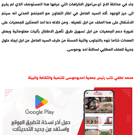
جاء في مداخلة الاخ (ع.س)حول الاكراهات التي عرفها هدا المستوصف الذي لم يخرج
الى حيز الوجود .أكد السيد العامل في اطار التعاون مع المجتمع المدني انه سيتم
الاشتغال على هدا الملف من اجل تفعيله . ومن خلاله دعا احد الممثلين للجمعيات على
ضرورة دعم الجمعيات من اجل تسهيل طرق تأهيل الاطفال بأليات معلوماتية وبعض
المعدات ختاما ننوه بالتجاوب والنية الحسنة من طرف السيد العامل من اجل ايجاد حلول
جدرية للملف المطلبي لساكنة احد بوموسى.
محمد لطفي نائب رئيس جمعية احدبوموسى للتنمية والثقافة والبيئة