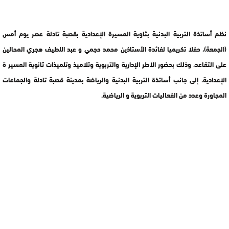
نظم أساتذة التربية البدنية بثاوية المسيرة الإعدادية بقصبة تادلة عصر يوم أمس
(الجمعة)، حفلا تكريميا لفائدة الأستاذين محمد حجمي و عبد اللطيف هجري المحالين
على التقاعد، وذلك بحضور الأطر الإدارية والتربوية وتلاميذ وتلميذات ثانوية المسير ة
الإعدادية، إلى جانب أساتذة التربية البدنية والرياضة بمدينة قصبة تادلة والجماعات
المجاورة وعدد من الفعاليات التربوية و الرياضية.