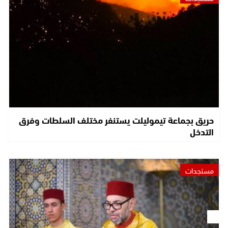
حريق بجماعة تيموليلت يستنفر مختلف السلطات وفرق
التدخل
مستجدات