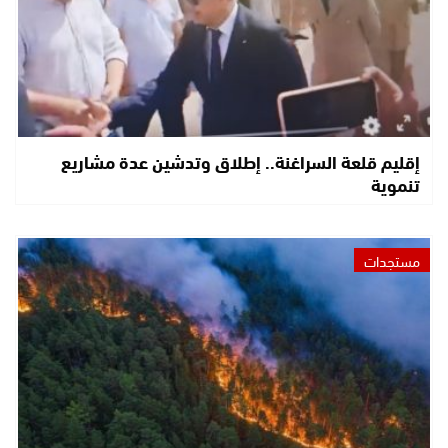
إقليم قلعة السراغنة.. إطلاق وتدشين عدة مشاريع
تنموية
مستجدات