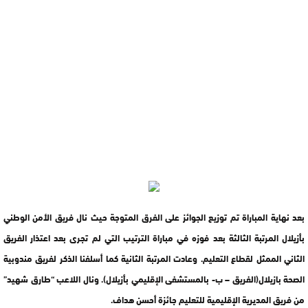
بعد نهاية المباراة تم توزيع الجوائز على الفرق المتوجة حيث نال فريق الأمن الوطني
بأزيلال المرتبة الثالثة بعد فوزه في مباراة الترتيب التي لم تجرى بعد اعتذار الفريق
الثاني الممثل لقطاع التعليم. وعادت المرتبة الثانية كما أسلفنا الذكر لفريق مندوبية
الصحة بازيلال(الفريق – ب- بالمستشفى الإقليمي بأزيلال). ونال اللاعب “طارق شهيد”
من فريق المديرية الإقليمية للتعليم جائزة أحسن هداف.