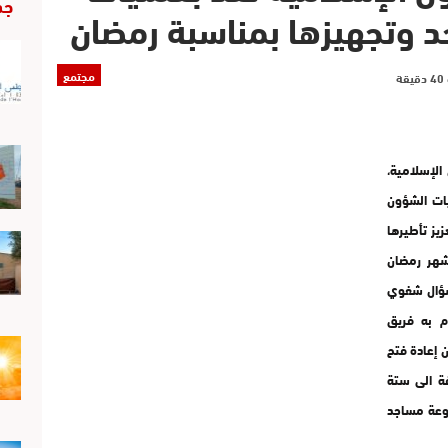
جد
د وتجهيزها بمناسبة رمضان
مجتمع
شؤون الإسلامية،
يات الشؤون
يز تأطيرها
شهر رمضان
 سؤال شفوي
م به فريق
 إعادة فتح
درهم بالاضافة الى ستة
يون درهم ومجموعة مساجد