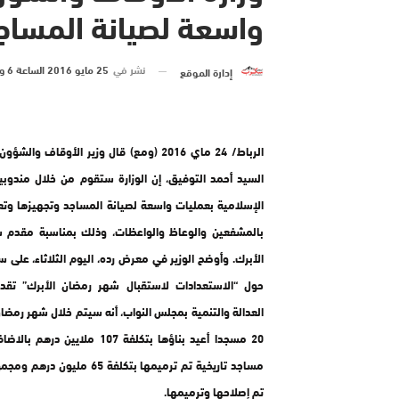
واسعة لصيانة المساج
نشر في
25 مايو 2016 الساعة 6 و 40 دقيقة
إدارة الموقع
الرباط/ 24 ماي 2016 (ومع) قال وزير الأوقاف وال
السيد أحمد التوفيق، إن الوزارة ستقوم من خلال مندوب
الإسلامية بعمليات واسعة لصيانة المساجد وتجهيزها وتعز
بالمشفعين والوعاظ والواعظات، وذلك بمناسبة مقدم 
الأبرك. وأوضح الوزير في معرض رده، اليوم الثلاثاء، على
حول “الاستعدادات لاستقبال شهر رمضان الأبرك” تقد
العدالة والتنمية بمجلس النواب، أنه سيتم خلال شهر رمضان
20 مسجدا أعيد بناؤها بتكلفة 107 ملايين 
مساجد تاريخية تم ترميمها بتكلفة 65 مل
تم إصلاحها وترميمها.