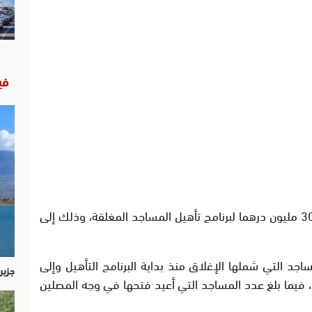
في
وأبرز السيد التوفيق أن الوزارة ترصد سنويا 300 مليون درهما لبرنامج تأهيل المساجد المغلقة، وذلك إلى
جد التي شملها الإغلاق منذ بداية البرنامج التأهيل وإلى
جزير
ر دجنبر 2015 بلغ 2398 مسجدا، فيما بلغ عدد المساجد التي أعيد فتحها في وجه المصلين