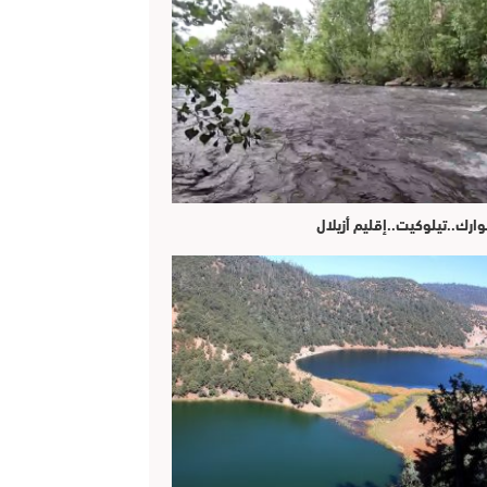
وارك..تيلوكيت..إقليم أزيلال