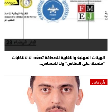
الهيئات المهنية والنقابية للصحافة تصعّد: لا لانتخابات
“مفصلة على المقاس” ولا للمساس…
رأي خاص