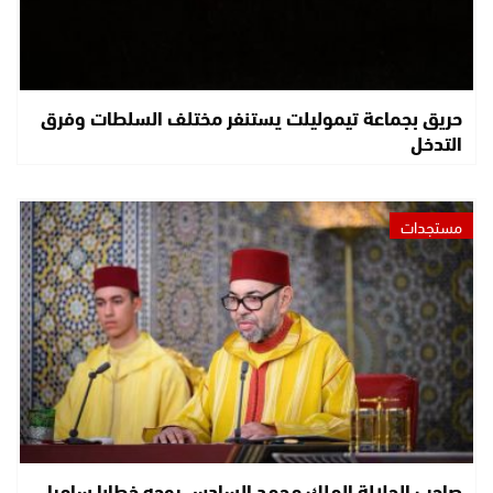
حريق بجماعة تيموليلت يستنفر مختلف السلطات وفرق
التدخل
مستجدات
صاحب الجلالة الملك محمد السادس يوجه خطابا ساميا