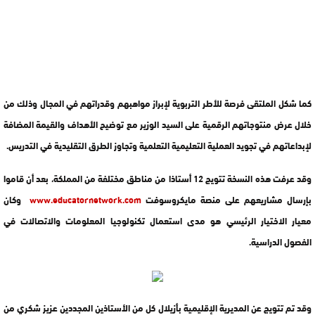
كما شكل الملتقى فرصة للأطر التربوية لإبراز مواهبهم وقدراتهم في المجال وذلك من
خلال عرض منتوجاتهم الرقمية على السيد الوزير مع توضيح الأهداف والقيمة المضافة
لإبداعاتهم في تجويد العملية التعليمية التعلمية وتجاوز الطرق التقليدية في التدريس.
وقد عرفت هذه النسخة تتويج 12 أستاذا من مناطق مختلفة من المملكة، بعد أن قاموا
بإرسال مشاريعهم على منصة مايكروسوفت
www.educatornetwork.com
وكان
معيار الاختيار الرئيسي هو مدى استعمال تكنولوجيا المعلومات والاتصالات في
الفصول الدراسية.
وقد تم تتويج عن المديرية الإقليمية بأزيلال كل من الأستاذين المجددين عزيز شكري من