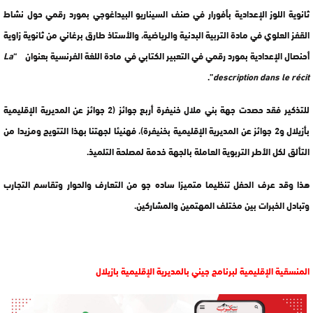
ثانوية اللوز الإعدادية بأفورار في صنف السيناريو البيداغوجي بمورد رقمي حول نشاط
القفز العلوي في مادة التربية البدنية والرياضية، والأستاذ طارق برغاني من ثانوية زاوية
أحنصال الإعدادية بمورد رقمي في التعبير الكتابي في مادة اللغة الفرنسية بعنوان “
La
”.
description dans le récit
للتذكير فقد حصدت جهة بني ملال خنيفرة أربع جوائز (2 جوائز عن المديرية الإقليمية
بأزيلال و2 جوائز عن المديرية الإقليمية بخنيفرة)، فهنيئا لجهتنا بهذا التتويج ومزيدا من
التألق لكل الأطر التربوية العاملة بالجهة خدمة لمصلحة التلميذ.
هذا وقد عرف الحفل تنظيما متميزا ساده جو من التعارف والحوار وتقاسم التجارب
وتبادل الخبرات بين مختلف المهتمين والمشاركين.
المنسقية الإقليمية لبرنامج جيني بالمديرية الإقليمية بازيلال