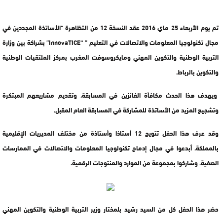
تم يوم الأربعاء 25 ماي 2016 عقد النسخة 12 من التظاهرة “الأساتذة المجددين في
مجال تكنولوجيا المعلومات والاتصالات في التعليم ” “InnovaTICE” بشراكة بين وزارة
التربية الوطنية والتكوين المهني ومايكروسوفت المغرب بمركز الملتقيات الوطنية
والتكوين بالرباط.
ويهدف هذا الحدث مكافأة الفائزين في المسابقة، وتقديم مشاريعهم المبتكرة
وتشجيع المزيد من الأساتذة للمشاركة في المسابقة العام المقبل.
وقد عرف هذا الحفل تتويج 12 أستاذا وأستاذة من مختلف المديريات الإقليمية
بالمملكة، أبدعوا في مجال إدماج تكنولوجيا المعلومات والاتصالات في الممارسات
الصفية، وشاركوا بمجموعة من الموارد والمنتوجات الرقمية.
حضر هذا الحفل كل من السيد رشيد بلمختار وزير التربية الوطنية والتكوين المهني