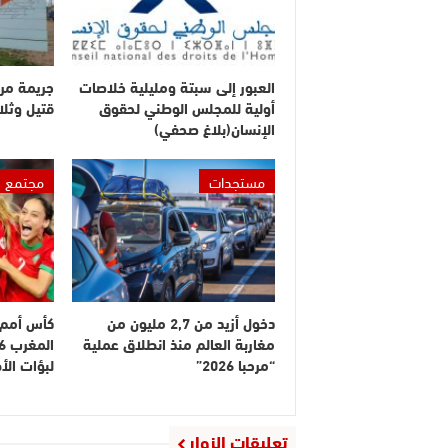
العبور إلى سبتة ومليلية خلاصات
جريمة مر
أولية للمجلس الوطني لحقوق
قتيل وثلا
الإنسان(بلاغ صحفي)
مستجدات
مجتمع
دخول أزيد من 2,7 مليون من
كأس أمم إ
مغاربة العالم منذ انطلاق عملية
“مرحبا 2026”
لبؤات ال
تعليقات الزوار