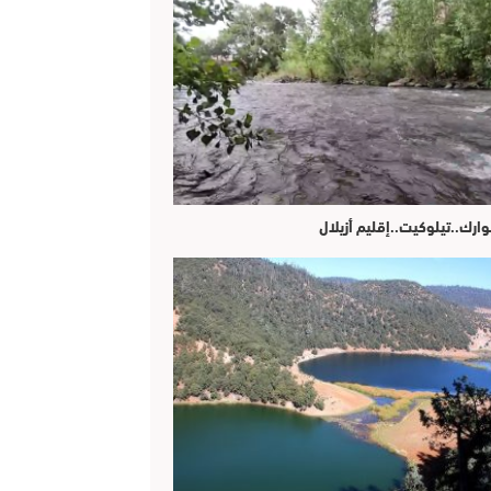
وارك..تيلوكيت..إقليم أزيلال