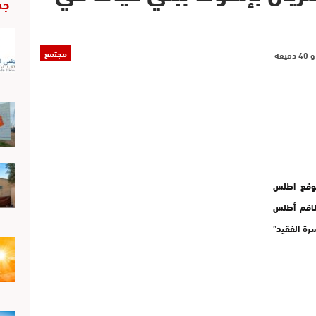
جد
مجتمع
موقع اطلس
طاقم أطلس
رة الفقيد”