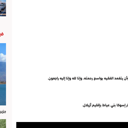
في
ن يتغمد الفقيه بواسع رحمته، وإنا لله وإنا إليه راجعون.
إسوكا بني عياط بإقليم أزيلال.
جزير