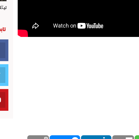
تيڭل
تاب