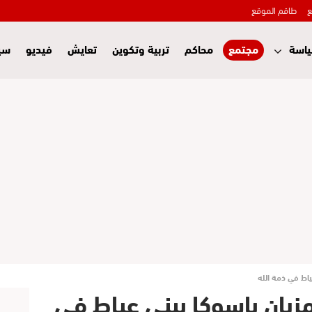
ع
طاقم الموقع
اسة
مجتمع
محاكم
تربية وتكوين
تعايش
فيديو
سي
ياط في ذمة الله
يان بإسوكا ببني عياط في