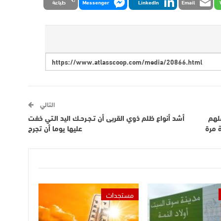
Email
LinkedIn
Messenger
طباعة
التالي
ملهم
أشد أنواع ظلم ذوي القربى أن تـجـرحـك اليد الـتي خفت
 مرة
عليها يوما أن تجرح
مستجدات