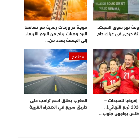
وعة تهز سوق السبت..
موجة حر وزخات رعدية مع تساقط
ثة جرحى في عراك دام
البرد وهبات رياح من اليوم الأربعاء
إلى الجمعة بعدد من…
مجتمع
فريقيا للسيدات –
المغرب يطلق اسم ترامب على
المغرب 2026 (ربع النهائي)..
طريق سريع في الصحراء الغربية
أطلس يواجهن جنوب…