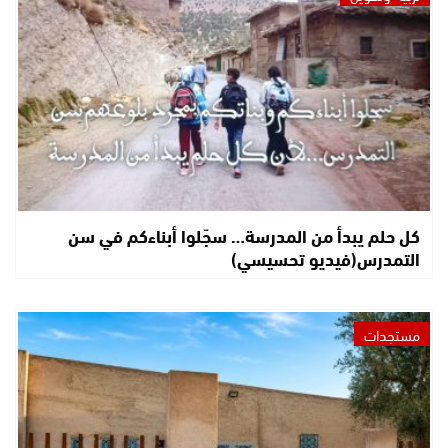
كل حلم يبدأ من المدرسة… سجّلوا أبناءكم في سن
التمدرس(فيديو تحسيسي)
مستجدات