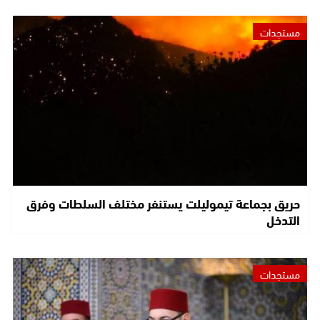
مستجدات
حريق بجماعة تيموليلت يستنفر مختلف السلطات وفرق
التدخل
مستجدات