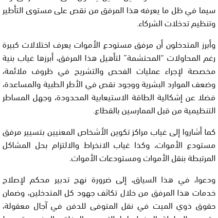
سيما في ظل ما يعرفه هذا المرفق من نقص على مستوى التأطير
وتنظيم تدخلات الشركاء.
وأبرز المتدخلون أن مرفق مستودع الأموات يعرف اختلالات كبيرة
رغم المحاولات “المحتشمة” لتأهيل هذا المرفق، أبرزها غياب بنية
مخصصة لإجراء عمليات الفحص والتشريح في ظروف ملائمة،
وضعف الموارد البشرية ووجود نقص في الأطر الطبية والمساعدة،
فضلا عن إشكالية الطاقة الاستيعابية المحدودة، وجهل المساطر
التنظيمية من قبل الممارسين بالقطاع.
كما أشاروا إلى غياب مراكز تكوين الأشخاص المعنيين بتسيير مرفق
مستودع الأموات، وكذا غياب الانخراط والالتزام بحل المشاكل
المرتبطة بنقل الأموات ومستودعات الأموات.
ودعوا، في هذا السياق، إلى ضرورة نهج تدبير محكم لإصلاح
خدمات هذا المرفق من خلال تكاثف جهود كل المتدخلين، وضمان
حقوق ذوي الميت في نقل المتوفى للدفن في آجال معقولة،
وتحديد السلطة المخول لها التصريح بالوفاة والدفن، وتبسيط