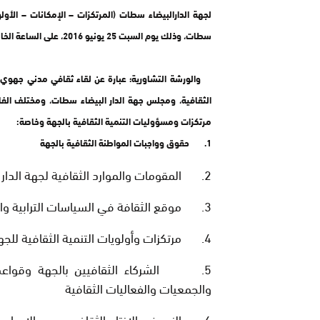
لجهة الدارالبيضاء سطات (المرتكزات – الإمكانات – الأول
سطات، وذلك يوم السبت 25 يونيو 2016، على الساعة الخامسة مساء، بمقر مجلس الجهة بحي الأحباس.
والورشة التشاورية؛ عبارة عن لقاء ثقافي مدني جهوي 
الثقافية، ومجلس جهة الدار البيضاء سطات، ومختلف الفا
مرتكزات ومسؤوليات التنمية الثقافية بالجهة وخاصة:
1. حقوق وواجبات المواطنة الثقافية بالجهة
2. المقومات والموارد الثقافية لجهة الدار البيضاء سطات الجديدة ورصيدها وإمكاناتها
3. موقع الثقافة في السياسات الترابية والبرامج التنموية للجهة وحكامتها
4. مرتكزات وأولويات التنمية الثقافية للجهة ومسؤولياتها وآلياتها
5. الشركاء الثقافيين بالجهة وقواعد
والجمعيات والفعاليات الثقافية
6. النهوض بالإنتاج الثقافي ودعم الإبداع الفكري والفني والأدبي