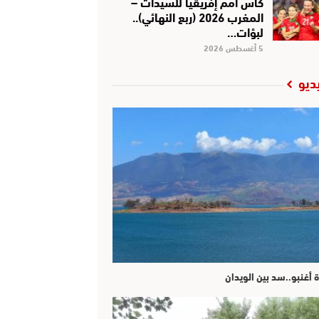
كأس أمم إفريقيا للسيدات –
المغرب 2026 (ربع النهائي)..
لبؤات…
5 أغسطس 2026
ديو
ة أغنبو..سد بين الويدان