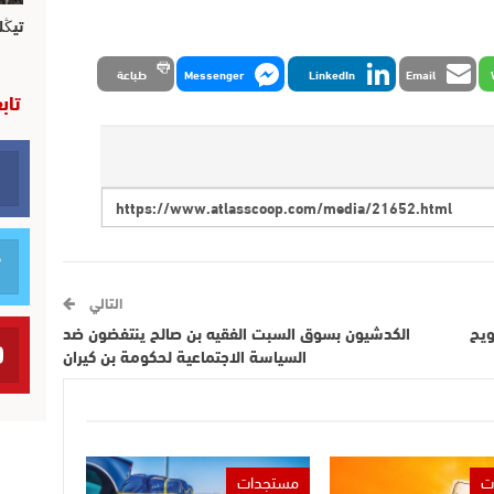
تيڭل
Email
LinkedIn
Messenger
طباعة
تاب
التالي
ويح
الكدشيون بسوق السبت الفقيه بن صالح ينتفضون ضد
السياسة الاجتماعية لحكومة بن كيران
ت
مستجدات