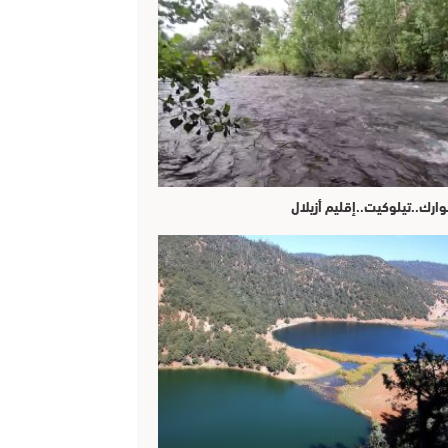
وارك..تيلوكيت..إقليم أزيلال