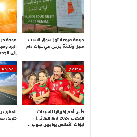
جريمة مروعة تهز سوق السبت..
موجة حر 
قتيل وثلاثة جرحى في عراك دام
البرد وهبا
إلى الجم
مجتمع
مجتمع
كأس أمم إفريقيا للسيدات –
المغرب ي
المغرب 2026 (ربع النهائي)..
طريق سريع
لبؤات الأطلس يواجهن جنوب…