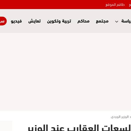
ع
طاقم الموقع
اسة
مجتمع
محاكم
تربية وتكوين
تعايش
فيديو
سي
الوزير الوردي
عات العقارب عند الوزير