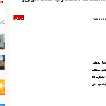
جد
سيدتي
فوية بمجلس
لتجنب لسعات
العقارب خاصة في المناطق القروية، في الوقت الذي تلسع العقارب 30
إنعاش في