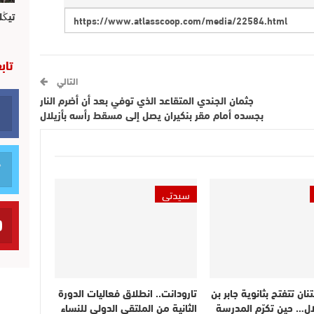
تيڭل
تاب
التالي
جثمان الجندي المتقاعد الذي توفي بعد أن أضرم النار
بجسده أمام مقر بنكيران يصل إلى مسقط رأسه بأزيلال
سيدتي
نان تتفتح بثانوية جابر بن
تارودانت.. انطلاق فعاليات الدورة
لال… حين تكرّم المدرسة
الثانية من الملتقى الدولي للنساء