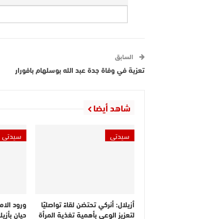
السابق
تعزية في وفاة جدة عبد الله بوسلهام بافورار
شاهد أيضا
سيدتي
سيدتي
أزيلال: أنركي تحتضن لقاءً تواصليًا
ورود الامت
لتعزيز الوعي بأهمية تغذية المرأة
حيان بأزي