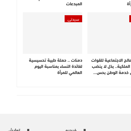
أة
المبدعات
سيدتي
الح الاجتماعية للقوات
دمنات .. حملة طبية تحسيسية
لملكية.. بذل لا ينضب
لفائدة النساء بمناسبة اليوم
 خدمة الوطن بحس…
العالمي للمرأة
فيديو
تعايش