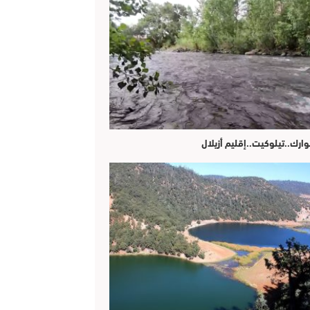
وارك..تيلوكيت..إقليم أزيلال