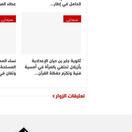
الحامل في إطار…
عطاء المر
سيدتي
سيدتي
ثانوية جابر بن حيان الإعدادية
نساء المص
بأزيلال تحتفي بالمرأة في أمسية
المسلحة ا
فنية وتكرّم حفظة القرآن…
وتفان في
تعليقات الزوار