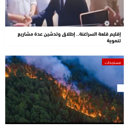
إقليم قلعة السراغنة.. إطلاق وتدشين عدة مشاريع
تنموية
مستجدات