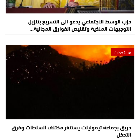
حزب الوسط الاجتماعي يدعو إلى التسريع بتنزيل
التوجيهات الملكية وتقليص الفوارق المجالية…
مستجدات
حريق بجماعة تيموليلت يستنفر مختلف السلطات وفرق
التدخل