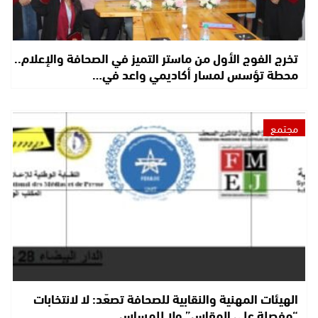
تخرج الفوج الأول من ماستر التميز في الصحافة والإعلام..
محطة تؤسس لمسار أكاديمي واعد في…
مجتمع
الهيئات المهنية والنقابية للصحافة تصعّد: لا لانتخابات
“مفصلة على المقاس” ولا للمساس…