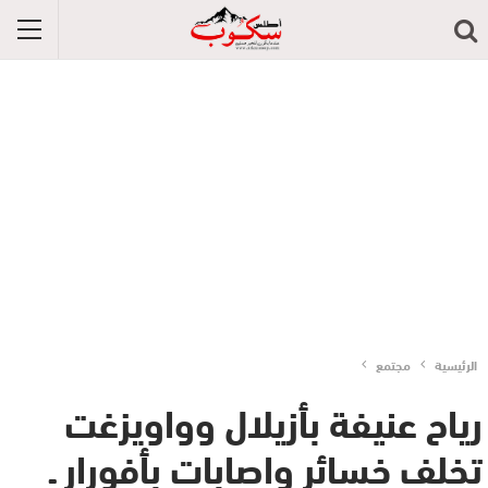
الرئيسية
مجتمع
رياح عنيفة بأزيلال وواويزغت
تخلف خسائر واصابات بأفورار ـ