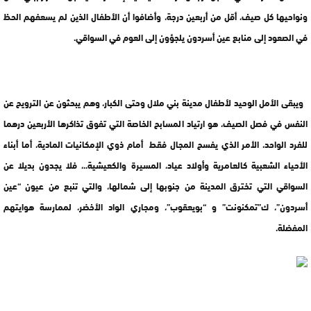
ونواحيها كل صيف، أقل من أربعين درجة، وأضافوا أن الأطفال الذين لم يسعفهم الحظ
في الصعود إلى منابع عين أسردون يلجؤون إلى العوم في السواقي.
ويبقى الأمل الوحيد لأطفال مدينة بني ملال وحتى الكبار، وهم يبحثون عن الترويح عن
النفس في فصل الصيف، هو ارتياد المسابح الخاصة التي تفوق تذاكرها الأربعين درهما
للفرد الواحد، الأمر الذي يفسح المجال فقط أمام ذوي الإمكانيات المادية، أما أبناء
الأحياء الشعبية كالعامرية وأولاد عياد، المسيرة والكعيشية..، فلا يجدون بديلا عن
السواقي التي تخترق المدينة من جنوبها إلى شمالها، والتي تنبع من عيون “عين
أسردون”، ك”تمكنونت” و “بويعقوب”، ومجاري الواد الأخضر، لممارسة هوايتهم
المفضلة.