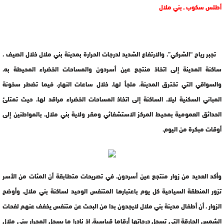
أطلس سكوب ـ بني ملال
تجبر رياح “الشركي”، والارتفاع الشديد لدرجات الحرارة بمدينة بني ملال خلال الصيف ،
ساكنة المدينة إلى اتخاذ منتجع عين أسردون والمساحات الخضراء المحيطة به،
والسواقي التي تخترق المدينة، ملجأ لها، خلال ساعات النهار، فيما تضطر سخونة
المباني السكنية ليلا، الساكنة إلى اتخاذ المساحات الخضراء مراقد لها، حيث تمتلئ
الحدائق العمومية بمحيط المركز الاستشفائي ومقر ولاية بني ملال، بالمواطنين إلى
أوقات مبكرة من اليوم.
وأكد العديد من زوار منتجع عين أسردون، في تصريحات متطابقة أن المئات من الأسر
تزور المنطقة السياحية كل يوم باعتبارها المتنفس الوحيد لساكنة بني ملال، وأوضح
الزوار ، أن أطفال مدينة بني ملال لايجدون بدا من البحث عن متنفس يخفف عنهم لفحات
الشمس الحارقة التي تسجل درجاتها أرقاما قياسية، إذ نادرا ما يسجل المحرار ببني ملال