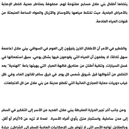
يتخذها أطفال بني ملال مسابح مفتوحة لهم، محفوفة بمخاطر صحية، كخطر الإصابة
بالأمراض الجلدية، حيث تختلط مياهها بالأوساخ والأزبال والمواد السامة المنبعثة من
قنوات المياه العادمة.
والخطير في الأمر أن الأطفال الذين يلجؤون إلى العوم في السواقي ببني ملال (عاصمة
سهل تادلة)، لا يعلمون أن المياه التي يغوصون فيها بشكل يومي، سبق استعمالها في
غسل السيارات، وتنقية أطنان من صناديق فاكهة الصبار، التي يهيئها باعة “الهندية” بعد
التخلص من أشواكها قبل شروق شمس كل يوم، في خرق سافر لقانون الماء، وفي ظل
غياب دوريات حماية المجاري المائية التي تقطع مدينة من بني ملال من كل الاتجاهات.
ومن جانب آخر تجبر الحرارة المفرطة ببني ملال، العديد من الأسر إلى التفكير في السفر
إلى مدن ساحلية، واستئجار منزل يأوي أفراد الأسرة، لمدة لا تزيد عن 10أيام أو أقل،
وبالمقابل، تواجه الأسر التي لا تتوفر على الإمكانيات المادية للسفر إلى الشاطئ، حرارة