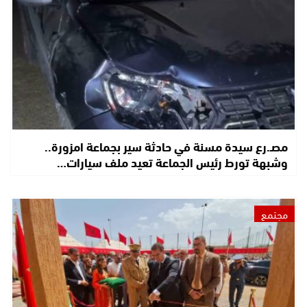
مصـ.رع سيدة مسنة في حادثة سير بجماعة امزورة..
وشبهة تورط رئيس الجماعة تعيد ملف سيارات…
مجتمع