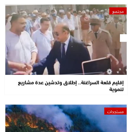
مجتمع
إقليم قلعة السراغنة.. إطلاق وتدشين عدة مشاريع
تنموية
مستجدات