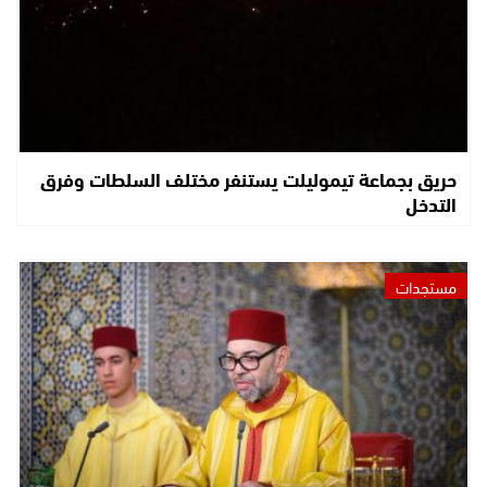
حريق بجماعة تيموليلت يستنفر مختلف السلطات وفرق
التدخل
مستجدات