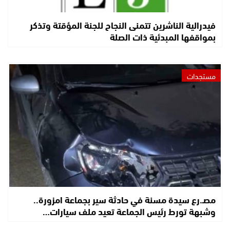
فيدرالية الناشرين تتمنى النجاح للجنة المؤقتة وتذكر
بمواقفها المبدئية ذات الصلة
مستجدات
مصـ.رع سيدة مسنة في حادثة سير بجماعة امزورة..
وشبهة تورط رئيس الجماعة تعيد ملف سيارات…