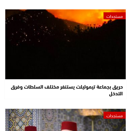
مستجدات
حريق بجماعة تيموليلت يستنفر مختلف السلطات وفرق
التدخل
مستجدات