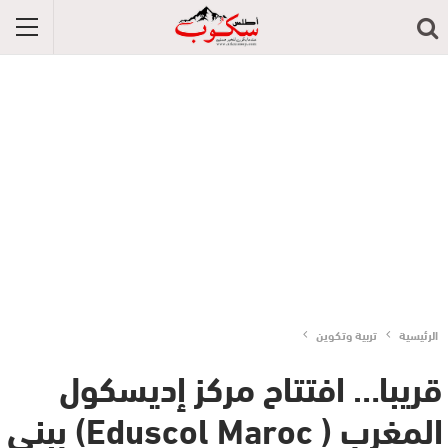
الرئيسية
تربية وتكوين
قريبا… افتتاح مركز إديسكول
المغرب ( Eduscol Maroc) ببني