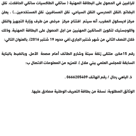
للراغبين في الحصول على البطاقة المهنية ( سائقي الطاكسيات سائقي الحافلات، نقل
البضائع ،النقل المدرسي، النقل السياحي، نقل المسافرين، نقل المستخدمين…) ، يعلن
مركز اديسكول المغرب، أنه سيتم افتتاح مركز مرخص من طرف وزارة التجهيز والنقل
واللوجستيك لتكوين السائقين المهنيين من اجل الحصول على البطاقة المهنية، وذلك
خلال النصف الثاني من شهر شتنبر الجاري.(في حدود 19 شتنبر 2016)، بالعنوان التالي:
رقم 15مكرر، ملتقى زنقة سبتة وشارع الطائف أمام مصحة الأمل، وبالضبط بالبناية
السابقة للمجلس العلمي ببني ملال ). للمزيد من المعلومات الاتصال ب:
ذ. الباهي رحال / رقم الهاتف 0666205409 .
الوثائق المطلوبة: نسخة من بطاقة التعريف الوطنية مصادق عليها.