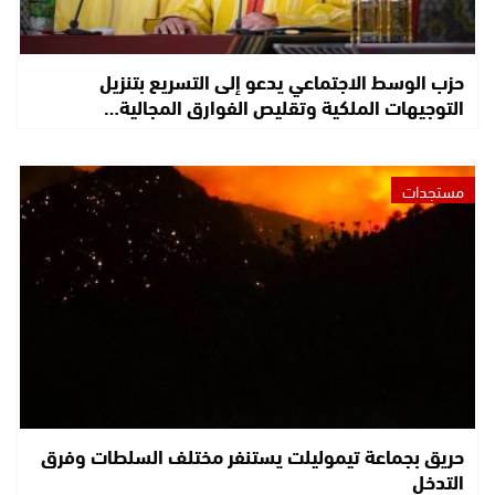
حزب الوسط الاجتماعي يدعو إلى التسريع بتنزيل
التوجيهات الملكية وتقليص الفوارق المجالية…
مستجدات
حريق بجماعة تيموليلت يستنفر مختلف السلطات وفرق
التدخل