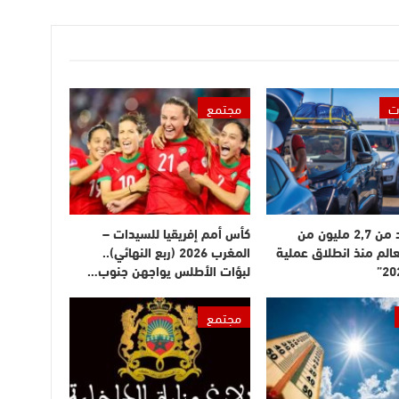
ت
مجتمع
دخول أزيد من 2,7 مليون من
كأس أمم إفريقيا للسيدات –
عالم منذ انطلاق عملية
المغرب 2026 (ربع النهائي)..
لبؤات الأطلس يواجهن جنوب…
مجتمع