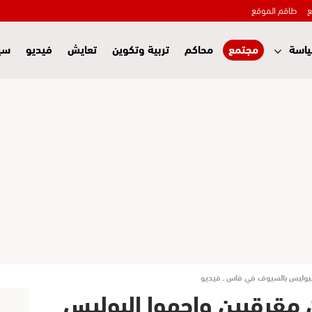
ع
طاقم الموقع
اسة
مجتمع
محاكم
تربية وتكوين
تعايش
فيديو
سي
البوليس بالسيوف في فاس ـ فيديو
ن مقرقبين واجهوا البوليس