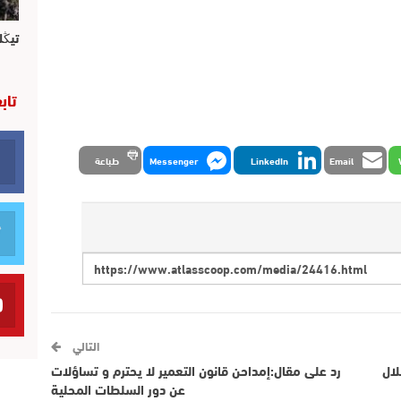
تيڭل
تاب
Email
LinkedIn
Messenger
طباعة
التالي
لال
رد على مقال:إمداحن قانون التعمير لا يحترم و تساؤلات
عن دور السلطات المحلية