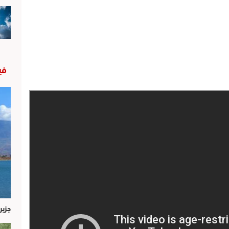
في
جزير