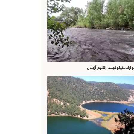
وارك..تيلوكيت..إقليم أزيلال