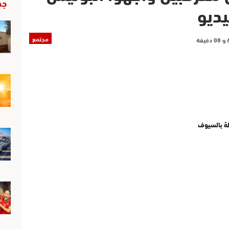
جد
ديو
مجتمع
طة بالسيوف