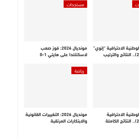
ت
مستجدات
لوطنية الاحترافية “إنوي”
مونديال 2026: فوز صعب
لاسكتلندا على هايتي 1-0
رياضة
لوطنية الاحترافية
مونديال 2026: التغييرات القانونية
(الدورة 21).. النتائج الكاملة
والابتكارات المرتقبة