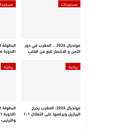
مستجدات
مستجدا
مونديال 2026 .. المغرب في دور
البطولة ا
الثمن و الانتصار نابع من القلب
(الدورة 26).. النتائج والترتيب
رياضة
رياضة
مونديال 2026: المغرب يحرج
البطولة ا
البرازيل ويرغمها على التعادل 1-1
والترتيب