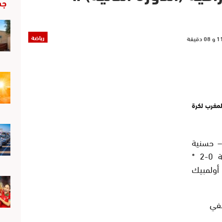
جد
رياضة
لمغرب لكرة
– حسنية
أكادير 3-0 النادي القنيطري – اتحاد طنجة 0-2 *
أولمبيك
سفي