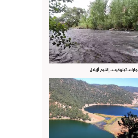
وارك..تيلوكيت..إقليم أزيلال