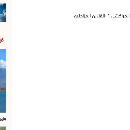
لمراكشي * اللقاءين المؤجلين
في
جزير