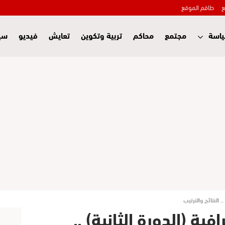
ع
طاقم الموقع
اسة
مجتمع
محاكم
تربية وتكوين
تعايش
فيديو
سي
. النتائج والترتيب
فية (الدورة الثانية) ..