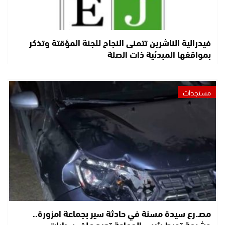
فيدرالية الناشرين تتمنى النجاح للجنة المؤقتة وتذكر
بمواقفها المبدئية ذات الصلة
مستجدات
مصـ.رع سيدة مسنة في حادثة سير بجماعة امزورة..
وشبهة تورط رئيس الجماعة تعيد ملف سيارات…