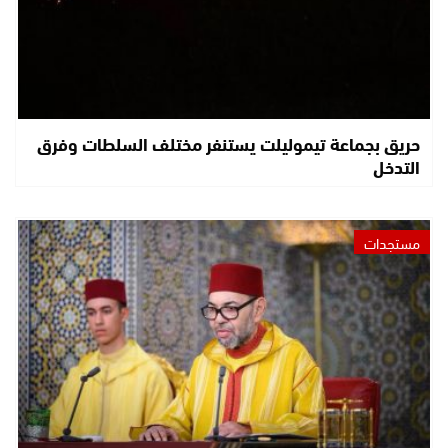
حريق بجماعة تيموليلت يستنفر مختلف السلطات وفرق
التدخل
مستجدات