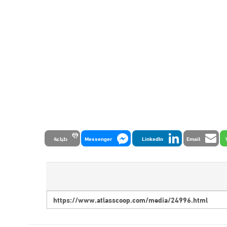
Email
LinkedIn
Messenger
طباعة