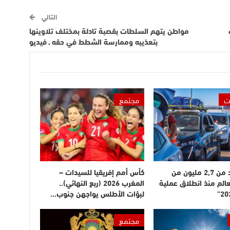
التالي
مواطن يتهم السلطات بقصبة تادلة بمختلف تلاوينها
بتعذيبه وممارسة الشطط في حقه ـ فيديو
ت
مجتمع
دخول أزيد من 2,7 مليون من
كأس أمم إفريقيا للسيدات –
عالم منذ انطلاق عملية
المغرب 2026 (ربع النهائي)..
لبؤات الأطلس يواجهن جنوب…
مجتمع