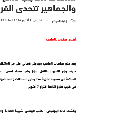
والجماهير تتحدى القرا
نشر في
1 أكتوبر 2016 الساعة 12 و 55 دقيقة
إدارة الموقع
أطلس سكوب ـ الحاجب
بعد منع سلطات الحاجب مهرجان خطابي كان من المنتظر 
طرف وزير التجهيز والنقل، عزيز رباح، مساء امس الج
الساكنة في مسيرة عفوية تندد بتحيز السلطات ومساندتها 
في ضرب صارخ لنزاهة اقتراع 7 اكتوبر.
وكشف خالد البوقرعي، الكاتب الوطني لشبيبة العدالة وا