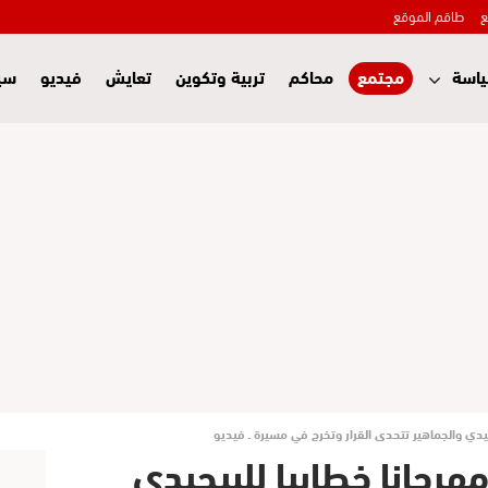
ع
طاقم الموقع
اسة
مجتمع
محاكم
تربية وتكوين
تعايش
فيديو
سي
يدي والجماهير تتحدى القرار وتخرج في مسيرة ـ فيديو
رجانا خطابيا للبيجيدي