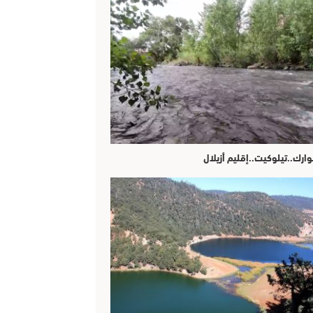
وارك..تيلوكيت..إقليم أزيلال