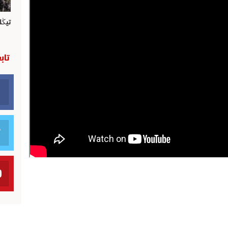
تيڭل
تاب