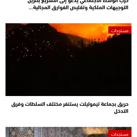
التوجيهات الملكية وتقليص الفوارق المجالية…
مستجدات
حريق بجماعة تيموليلت يستنفر مختلف السلطات وفرق
التدخل
مستجدات