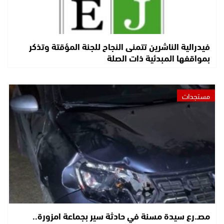
فيدرالية الناشرين تتمنى النجاح للجنة المؤقتة وتذكر
بمواقفها المبدئية ذات الصلة
مستجدات
مصـ.رع سيدة مسنة في حادثة سير بجماعة امزورة..