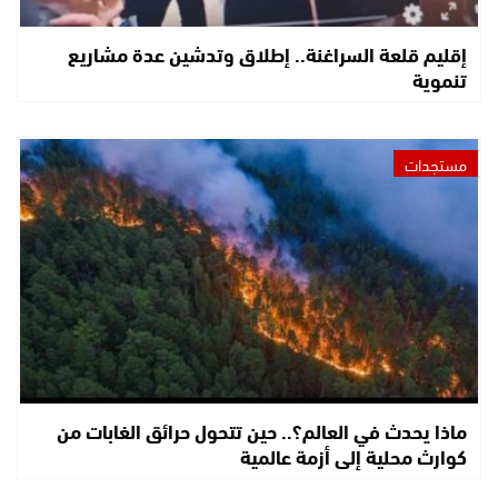
إقليم قلعة السراغنة.. إطلاق وتدشين عدة مشاريع
تنموية
مستجدات
ماذا يحدث في العالم؟.. حين تتحول حرائق الغابات من
كوارث محلية إلى أزمة عالمية