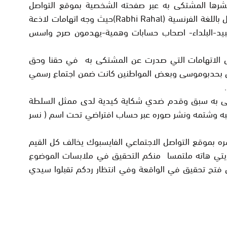
رها المشتكى به عبر صفحته الشخصية بموقع التواصل
الاجتماعي فيسبوك التي تحمله اسمه الكامل باللغة الفرنسية (Rabhi Rahal)حيث وجه اتهامات لاذعة
لعبيد-البلداء- اصحاب حسابات وهمية-يهدمون صرح واسس
كل الاتهامات التي صدرت عن المشتكى به في حقنا وحق
ي بحدبوموسى وبعض المواطنين كانت ضمن اجتماع رسمي
كى به سبق وقدم ضدي شكاية كيدية لدى ممثل السلطة
به وشتمه ونشر صوره عبر حساب افتراضي تحت اسم ( نسر
ه بموقع التواصل الاجتماعي الفايسبوك يخالف كل القيم
شكايتي هاته ملتمسا منكم التحقيق في ملابسات الموضوع
ل فتح تحقيق في الواقعة وفي انتظار ردكم تقبلوا سيدي