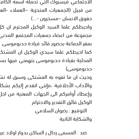
من قبيل (الجمعيات المتحزبة –العملاء -ا
حقوق الانسان –مسخرون -…)
واحيطكم علما السيد الوكيل المحترم ان 
مجموعة من اعضاء جمعيات المجتمع المدن
بمقر الجماعة بحضور قائد قيادة حدبوموسى .
كما احيطكم علما سيدي الوكيل ان المشت
المحلية بقيادة حدبوموسى يتهمني فيها بس
حدبوموسى)
وحيث ان ما تفوه به المشتكى وسبق له نشر
والآداب الأخلاقية ،فإنني اتقدم إليكم ب
وإعطاء أوامركم الى الجهات المعنية من اج
الوكيل فائق التقدير والاحترام
التوقيع : رضوان السلامي
والشكاية الثانية
ضد : المسمى رحال ر الساكن بدوار اولا