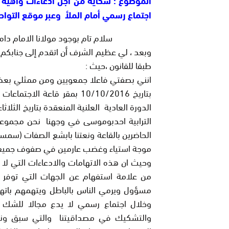
اجتماع رسمي أمام الملأ وعبر موقع التوا
سلام تام بوجود مولانا الامام دام له ا
وبعد ، لي عظيم الشرف أن اتقدم إلى جنابكم ال
طبقا للقانون ،حيث :
انني بصفتي فاعلا جمعويين ومن ممثلي بع
بتاريخ 10/10/2016 بمقر قاعة
الترابية احدبوموسى في وجهنا نحن مجموع
الحاضرين بالقاعة ونعتنا بابشع الصفات (س
موجة استياء وغضب عارمين في صفوف جميع ا
وحيث ان هذه الاتهامات والادعاءات التي ل
من علامة استفهام عن الجهات التي توفر ا
مسؤول ويرمي الناس بالباطل ويتهمهم باتها
وخلال اجتماع رسمي لا يدع مجالا للشك أن
والتشكيك في مصداقيتنا والتي سبق ونش