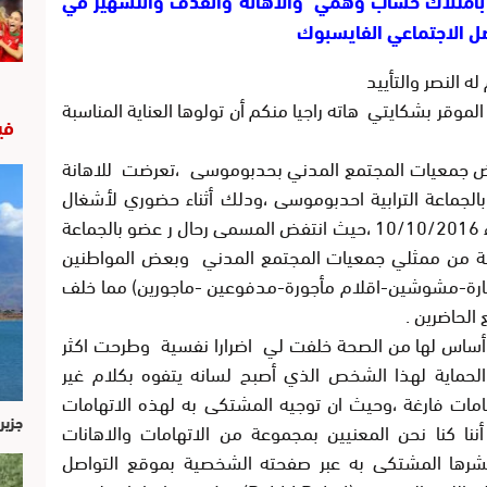
صل الاجتماعي الفايسبوك
لنصر والتأييد
موقر بشكايتي هاته راجيا منكم أن تولوها العناية المناسبة
في
ض جمعيات المجتمع المدني بحدبوموسى ،تعرضت للاهانة
 الاجتماعات بالجماعة الترابية احدبوموسى ،ودلك أثناء حضوري لأشغال
الدورة العادية العلنية المنعقدة بتاريخ الثلاثاء 10/10/2016 ،حيث انتفض المسمى رحال ر عضو بالجماعة
ة من ممثلي جمعيات المجتمع المدني وبعض المواطنين
مسارة-مشوشين-اقلام مأجورة-مدفوعين -ماجورين) مما خلف
لحاضرين .
ا أساس لها من الصحة خلفت لي اضرارا نفسية وطرحت اكثر
لحماية لهذا الشخص الذي أصبح لسانه يتفوه بكلام غير
مات فارغة ،وحيث ان توجيه المشتكى به لهذه الاتهامات
جزير
نا كنا نحن المعنيين بمجموعة من الاتهامات والاهانات
رها المشتكى به عبر صفحته الشخصية بموقع التواصل