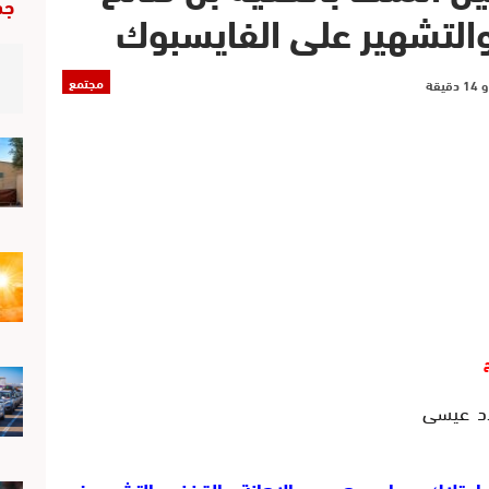
جد
التشهير على الفايسبوك
مجتمع
اد عيسى
 بامتلاك حساب وهمي والاهانة والقذف والتشهير في