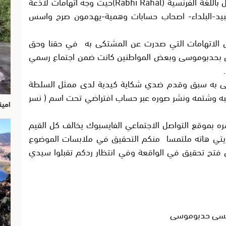
الاجتماعي فيسبوك التي تحمله اسمه الكامل باللغة الفرنسية (Rabhi Rahal)حيث وجه اتهامات لاذعة
لعبيد-البلداء- اصحاب حسابات وهمية-يهدمون صرح واسس
كل الاتهامات التي صدرت عن المشتكى به في حقنا وحق
ي بحدبوموسى وبعض المواطنين كانت ضمن اجتماع رسمي
كى به سبق وقدم ضدي شكاية كيدية لدى ممثل السلطة
به وشتمه ونشر صوره عبر حساب افتراضي تحت اسم ( نسر
امين
ه بموقع التواصل الاجتماعي الفايسبوك يخالف كل القيم
شكايتي هاته ملتمسا منكم التحقيق في ملابسات الموضوع
ل فتح تحقيق في الواقعة وفي انتظار ردكم تقبلوا سيدي
د عيسى حدبوموسى