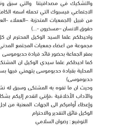
والتشكيك في مصداقيتنا والتي سبق ونش
من قبيل (الجمعيات المتحزبة –العملاء -ا
حقوق الانسان –مسخرون -…)
واحيطكم علما السيد الوكيل المحترم ان 
مجموعة من اعضاء جمعيات المجتمع المدن
بمقر الجماعة بحضور قائد قيادة حدبوموسى .
كما احيطكم علما سيدي الوكيل ان المشت
المحلية بقيادة حدبوموسى يتهمني فيها بس
حدبوموسى)
وحيث ان ما تفوه به المشتكى وسبق له نشر
والآداب الأخلاقية ،فإنني اتقدم إليكم ب
وإعطاء أوامركم الى الجهات المعنية من اج
الوكيل فائق التقدير والاحترام
التوقيع : رضوان السلامي