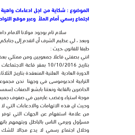
الموضوع : شكاية من اجل ادعاءات واهية
اجتماع رسمي أمام الملأ وعبر موقع التوا
سلام تام بوجود مولانا الامام دام له ا
وبعد ، لي عظيم الشرف أن اتقدم إلى جنابكم ال
طبقا للقانون ،حيث :
انني بصفتي فاعلا جمعويين ومن ممثلي بع
بتاريخ 10/10/2016 بمقر قاعة
الترابية احدبوموسى في وجهنا نحن مجموع
الحاضرين بالقاعة ونعتنا بابشع الصفات (س
موجة استياء وغضب عارمين في صفوف جميع ا
وحيث ان هذه الاتهامات والادعاءات التي ل
من علامة استفهام عن الجهات التي توفر ا
مسؤول ويرمي الناس بالباطل ويتهمهم باتها
وخلال اجتماع رسمي لا يدع مجالا للشك أن