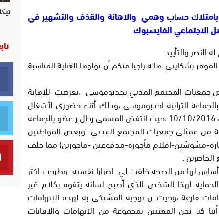
تيڭل
 بامتلاك حساب وهمي والاهانة والقذف والتشهير في
صل الاجتماعي الفايسبوك
تاب
لنصر والتأييد
موقر بشكايتي هاته راجيا منكم أن تولوها العناية المناسبة
ض جمعيات المجتمع المدني بحدبوموسى ،تعرضت للاهانة
 الاجتماعات بالجماعة الترابية احدبوموسى ،ودلك أثناء حضوري لأشغال
الدورة العادية العلنية المنعقدة بتاريخ الثلاثاء 10/10/2016 ،حيث انتفض المسمى رحال ر عضو بالجماعة
ة من ممثلي جمعيات المجتمع المدني وبعض المواطنين
مسارة-مشوشين-اقلام مأجورة-مدفوعين -ماجورين) مما خلف
لحاضرين .
ا أساس لها من الصحة خلفت لي اضرارا نفسية وطرحت اكثر
لحماية لهذا الشخص الذي أصبح لسانه يتفوه بكلام غير
مات فارغة ،وحيث ان توجيه المشتكى به لهذه الاتهامات
نا كنا نحن المعنيين بمجموعة من الاتهامات والاهانات