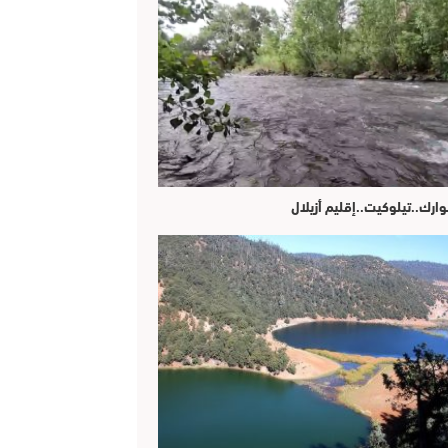
وارك..تيلوكيت..إقليم أزيلال