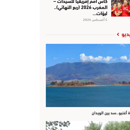
كأس أمم إفريقيا للسيدات –
المغرب 2026 (ربع النهائي)..
لبؤات…
5 أغسطس 2026
ديو
ة أغنبو..سد بين الويدان