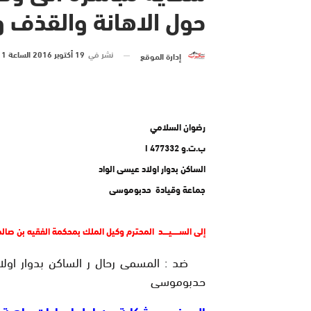
حول الاهانة والقذف و
نشر في
19 أكتوبر 2016 الساعة 1 و 14 دقيقة
إدارة الموقع
رضوان السلامي
ب.ت.و I 477332
الساكن بدوار اولاد عيسى الواد
جماعة وقيادة حدبوموسى
إلى الســـــيــــد المحترم وكيل الملك بمحكمة
الفقيه بن صالح
ضد : المسمى رحال ر الساكن بدوار اول
حدبوموسى
الموضوع : شكاية من اجل ادعاءات واهية