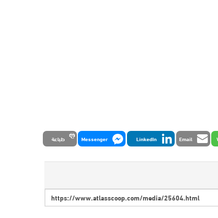
Email
LinkedIn
Messenger
طباعة