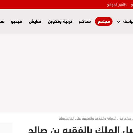
ع
طاقم الموقع
اسة
مجتمع
محاكم
تربية وتكوين
تعايش
فيديو
سي
ن صالح حول الاهانة والقذف والتشهير على الفايسبوك
ل الملك بالفقيه بن صالح