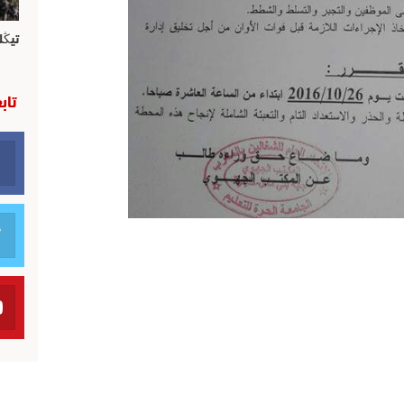
تيڭل
تاب