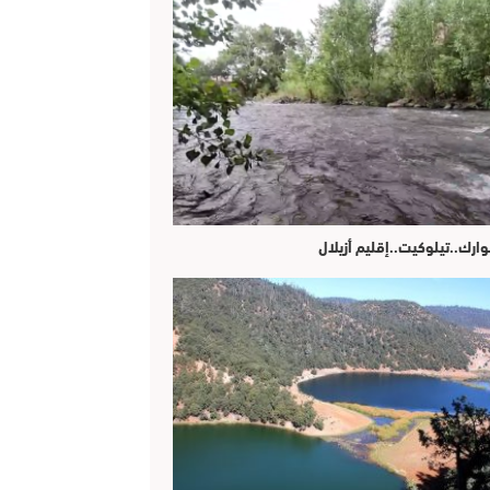
وارك..تيلوكيت..إقليم أزيلال