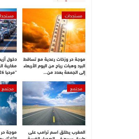
مستجدات
مستجدا
موجة حر وزخات رعدية مع تساقط
البرد وهبات رياح من اليوم الأربعاء
مغاربة ال
إلى الجمعة بعدد من…
“مرحبا 2026”
مجتمع
مجتمع
المغرب يطلق اسم ترامب على
موجة حر م
طريق سريع في الصحراء الغربية
الثلاثاء 