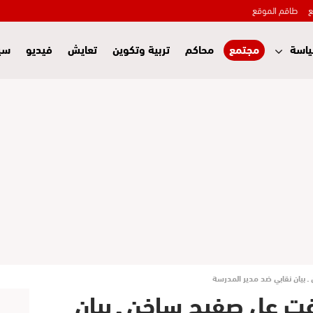
ع
طاقم الموقع
اسة
مجتمع
محاكم
تربية وتكوين
تعايش
فيديو
سي
 بيان نقابي ضد مدير المدرسة
غت عل صفيح ساخن ـ بيان