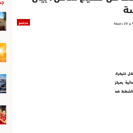
جد
سة
مجتمع
ال خنيفرة،
ائية بمركز
ل الشطط ضد