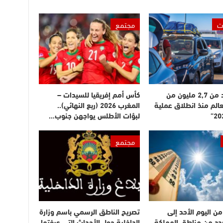
ت
مجتمع
دخول أزيد من 2,7 مليون من
كأس أمم إفريقيا للسيدات –
عالم منذ انطلاق عملية
المغرب 2026 (ربع النهائي)..
لبؤات الأطلس يواجهن جنوب…
مجتمع
ن اليوم الأحد إلى
تصريح الناطق الرسمي باسم وزارة
بعدد من مناطق المملكة
الداخلية حول الأحداث التي عرفتها