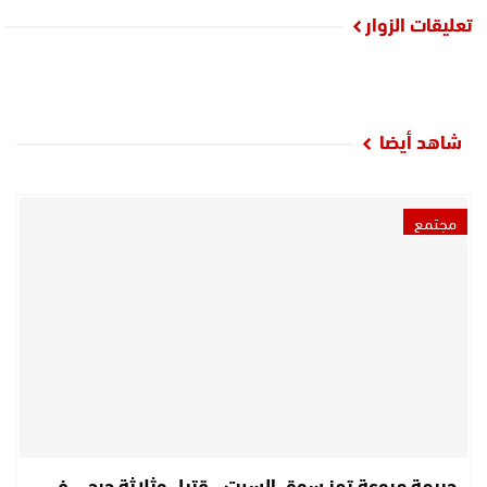
تعليقات الزوار
شاهد أيضا
مجتمع
جريمة مروعة تهز سوق السبت.. قتيل وثلاثة جرحى في