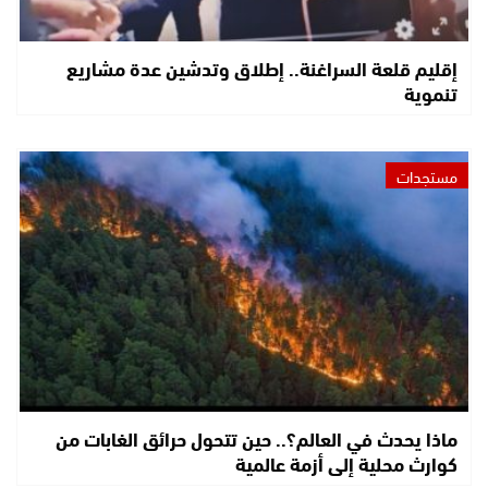
إقليم قلعة السراغنة.. إطلاق وتدشين عدة مشاريع
تنموية
مستجدات
ماذا يحدث في العالم؟.. حين تتحول حرائق الغابات من
كوارث محلية إلى أزمة عالمية