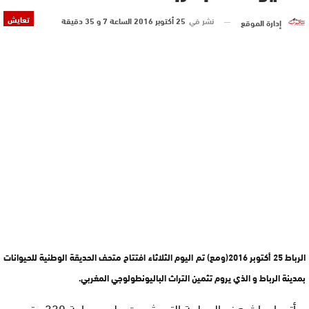
تعايش
نشر في
25 أكتوبر 2016 الساعة 7 و 35 دقيقة
إدارة الموقع
الرباط 25 أكتوبر 2016(ومع) تم اليوم الثلاثاء افتتاح متحف الحديقة الوطنية للحيوانات
بمدينة الرباط و الذي يروم تثمين التراث الباليونطولوجي المغربي.
ويأتي إحداث هذه المعلمة التي شيدت على مساحة 330 متر مربع