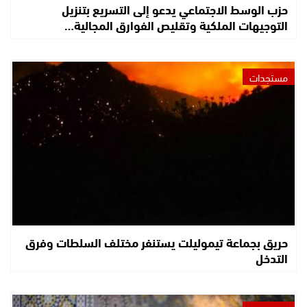
حزب الوسط الاجتماعي يدعو إلى التسريع بتنزيل
التوجيهات الملكية وتقليص الفوارق المجالية…
مستجدات
حريق بجماعة تيموليلت يستنفر مختلف السلطات وفرق
التدخل