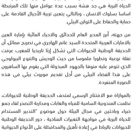
الحياة البرية هي جد هشة بسبب عدة عوامل منها تلك المرتبطة
اساسا بسلوك الانسان ، وبالتالي يتعين تربية الأجيال القادمة على
حماية والحفاظ على التوازن البيئي.
من جهته، أبرز المدير العام للحدائق والاحياء المائية بإمارة العين
بالامارات العربية المتحدة السيد غانم الهاجري في تصريح مماثل، أن
الحديقة الوطنية للحيوانات التي تشكل إرثا تاريخيا للمغرب عرفت
نقلة نوعية وتطورا ملموسا من حيث الوحيش والتنوع البيولوجي
الذي تتوفر عليه منوها بالجهود المبذولة التي يقوم بها الساهرون
على هذا الفضاء البيئي من أجل تقديم موروث بيئي في هذه
الصورة المتفردة.
بالموازاة مع الافتتاح الرسمي لمتحف الحديقة الوطنية للحيوانات،
نظمت المندوبية السامية للمياه والغابات ومحاربة التصحر لقاء جمع
خبراء وباحثين في مجال البيئة حول موضوع “التدبير المستدام
للحياة البرية في مواجهة التغيرات المناخية ، دور الحديقة الوطنية
للحيوانات بالرباط في إعادة تأهيل والمحافظة على الأنواع الحيوانية