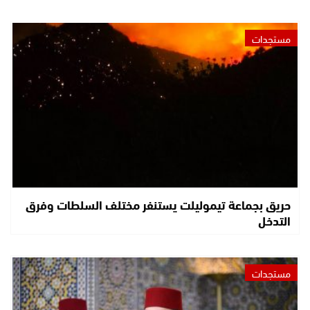
مستجدات
حريق بجماعة تيموليلت يستنفر مختلف السلطات وفرق
التدخل
مستجدات