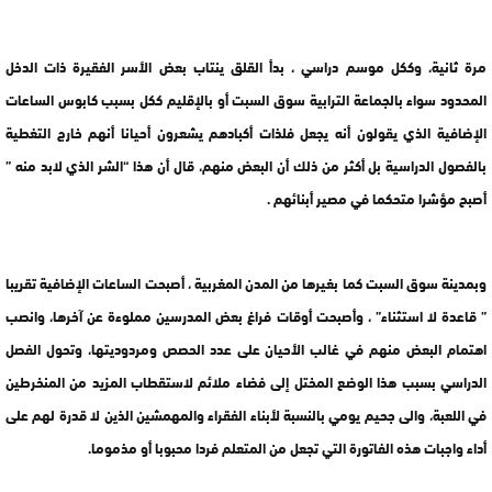
مرة ثانية، وككل موسم دراسي ، بدأ القلق ينتاب بعض الأسر الفقيرة ذات الدخل
المحدود سواء بالجماعة الترابية سوق السبت أو بالإقليم ككل بسبب كابوس الساعات
الإضافية الذي يقولون أنه يجعل فلذات أكبادهم يشعرون أحيانا أنهم خارج التغطية
بالفصول الدراسية بل أكثر من ذلك أن البعض منهم، قال أن هذا “الشر الذي لابد منه ”
أصبح مؤشرا متحكما في مصير أبنائهم .
وبمدينة سوق السبت كما بغيرها من المدن المغربية ، أصبحت الساعات الإضافية تقريبا
” قاعدة لا استثناء” ، وأصبحت أوقات فراغ بعض المدرسين مملوءة عن آخرها، وانصب
اهتمام البعض منهم في غالب الأحيان على عدد الحصص ومردوديتها، وتحول الفصل
الدراسي بسبب هذا الوضع المختل إلى فضاء ملائم لاستقطاب المزيد من المنخرطين
في اللعبة، والى جحيم يومي بالنسبة لأبناء الفقراء والمهمشين الذين لا قدرة لهم على
أداء واجبات هذه الفاتورة التي تجعل من المتعلم فردا محبوبا أو مذموما.