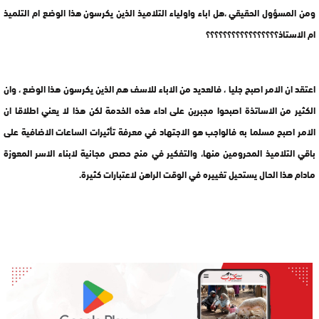
ومن المسؤول الحقيقي ،هل اباء واولياء التلاميذ الذين يكرسون هذا الوضع ام التلميذ
ام الاستاذ؟؟؟؟؟؟؟؟؟؟؟؟؟؟؟؟؟
اعتقد ان الامر اصبح جليا ، فالعديد من الاباء للاسف هم الذين يكرسون هذا الوضع ، وان
الكثير من الاساتذة اصبحوا مجبرين على اداء هذه الخدمة لكن هذا لا يعني اطلاقا ان
الامر اصبح مسلما به فالواجب هو الاجتهاد في معرفة تأثيرات الساعات الاضافية على
باقي التلاميذ المحرومين منها، والتفكير في منح حصص مجانية لابناء الاسر المعوزة
مادام هذا الحال يستحيل تغييره في الوقت الراهن لاعتبارات كثيرة.