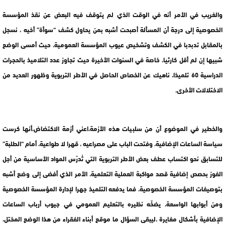
والغريب في الأمر أنه في الوقت الذي لم يتوقف فيه البعض عن نقذ المؤسسة
الخصوصية إلى درجة أن المسألة أصبحت أشبه بمن يحاول كشف “سوأة” أخيه ، نسجل
بالمقابل تدبدبا في الكشف وتشخيص عيوب المؤسسة العمومية، حيث أمسى الوضع
شبيها إن لم أقل كارثيا، خاصة في السنوات الأخيرة حيث تجاوز عدد التلاميذ بالحجرات
الدراسية 60 تلميذا، ناهيك عن الخصاص الحاصل في الأطر التربوية وظهور العديد من
الاختلالات الأخرى.
والخطير في الموضوع أن من سلبيات هذه الأزمة،اعني أزمة الاكتضاض،أنها كرست
سياسة الساعات الإضافية، وفتحت الباب على مصراعيه ، قهرا لا طواعية، أمام “الطلبة”
للتسابق نحو اكتساب عطف بعض الأطر التربوية التي تُدرّس المواد الأساسية من أجل
الفوز بحصص إضافية قصد مواكبة العملية التعلمية، الأمر الذي أفضى إلى وضع أشبه
بتوصيفات المؤسسة الخصوصية، فما يدفعه التلميذ جهرا لإدارة المؤسسة الخصوصية
ومن أبوابها الواسعة، يضخّه نظيره بالتعليم العمومي في جيوب أرباب الساعات
الإضافية بأشكال مغايرة ،ليبقى السؤال ما موقع أبناء الفقراء من هذا الوضع المختل،