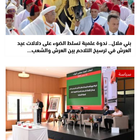
بني ملال.. ندوة علمية تسلط الضوء على دلالات عيد
العرش في ترسيخ التلاحم بين العرش والشعب…
سياسة