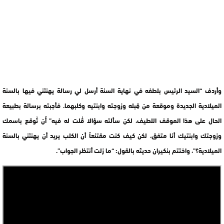
وأردف “السيد الرئيس بلطفه في نهاية السنة أرسل لي رسالة يهنئني فيها بالسنة
الميلادية الجديدة وموقعة من قِبله وزوجته وابنتيه وكلبهما. فأجبته برسالة بطبيعة
الحال على هذا الموقف اللطيف، لكن سألته سؤالا قُلت له فيه” أَن تُوقع باسمك
وزوجتك وابنتيك أنا متفق، لكن كيف كنت مقتنعاً أن الكلب يريد أن يهنئني بالسنة
الميلادية؟”، واختتم بنكيران حديثه بالقول: “ما زلت أنتظر الجواب”.