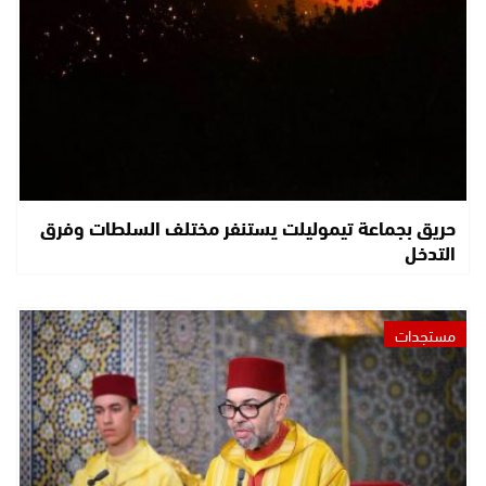
حريق بجماعة تيموليلت يستنفر مختلف السلطات وفرق
التدخل
مستجدات