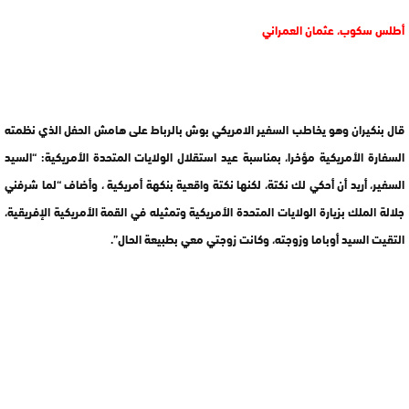
أطلس سكوب، عثمان العمراني
قال بنكيران وهو يخاطب السفير الامريكي بوش بالرباط على هامش الحفل الذي نظمته
السفارة الأمريكية مؤخرا، بمناسبة عيد استقلال الولايات المتحدة الأمريكية: “السيد
السفير، أريد أن أحكي لك نكتة، لكنها نكتة واقعية بنكهة أمريكية ، وأضاف “لما شرفني
جلالة الملك بزيارة الولايات المتحدة الأمريكية وتمثيله في القمة الأمريكية الإفريقية،
التقيت السيد أوباما وزوجته، وكانت زوجتي معي بطبيعة الحال”.