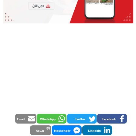
Email
WhatsApp
Twitter
Facebook
LinkedIn
Messenger
طباعة