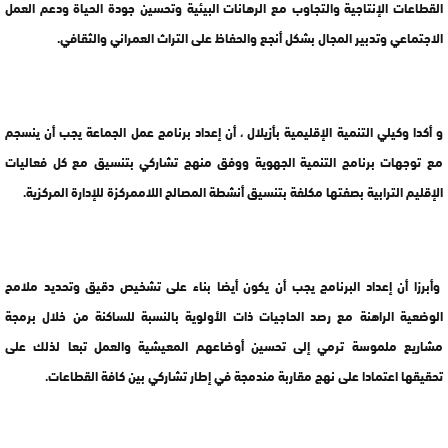
القطاعات الإنتاجية والتجاوب مع الرهانات البيئية وتحسين جودة الحياة ودعم العمل
الاجتماعي وتدبير المجال بشكل أنجع والحفاظ على التراث العمراني والثقافي.
و أكدا وكيلي التنمية الإقليمية بأزيلال ، أن إعداد برنامج عمل الجماعة يجب أن ينسجم
مع توجهات برنامج التنمية الجهوية ووفق منهج تشاركي بتنسيق مع كل فعاليات
الإقليم الترابية بصفتها مكلفة بتنسيق أنشطة المصالح اللاممركزة للإدارة المركزية.
وأبرزا أن إعداد البرنامج يجب أن يكون أيضا بناء على تشخيص دقيق وتحديد ملامح
الوضعية الراهنة مع رصد الحاجيات ذات الأولوية بالنسبة للساكنة من خلال برمجة
مشاريع ملموسة ترمي إلى تحسين أوضاعهم المعيشية والعمل تبعا لذلك على
تحقيقها اعتمادا على نهج مقاربة مندمجة في إطار تشاركي بين كافة القطاعات.