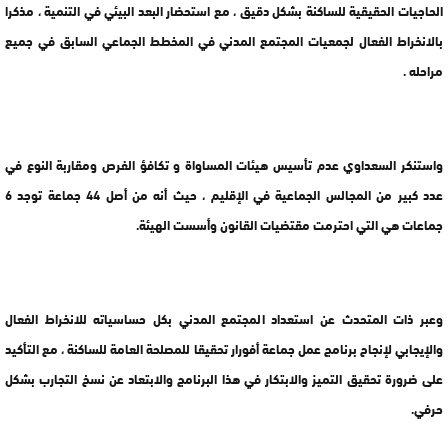
الحاجيات الحقيقية للساكنة بشكل دقيق ، مع استحضار البعد البيئي في التنمية ، مذكرا
بالانخراط الفعال لجمعيات المجتمع المدني في المخطط الجماعي السابق في جميع
مراحله .
واستنكر السعداوي عدم تأسيس هيئات المساواة و تكافؤ الفرص ومقاربة النوع في
عدد كبير من المجالس الجماعية في الإقليم ، حيث أنه من أصل 44 جماعة توجد 6
جماعات هي التي احترمت مقتضيات القانون وأسست الهيئة.
وعبر ذات المتحدث عن استعداد المجتمع المدني بكل حساسياته للانخراط الفعال
والإيجابي لإنجاح برنامج عمل جماعة أفورار تحقيقا للمصلحة العامة للساكنة ، مع التأكيد
على ضرورة تحقيق التميز والابتكار في هذا البرنامج والابتعاد عن نسخ التجارب بشكل
حرفي.