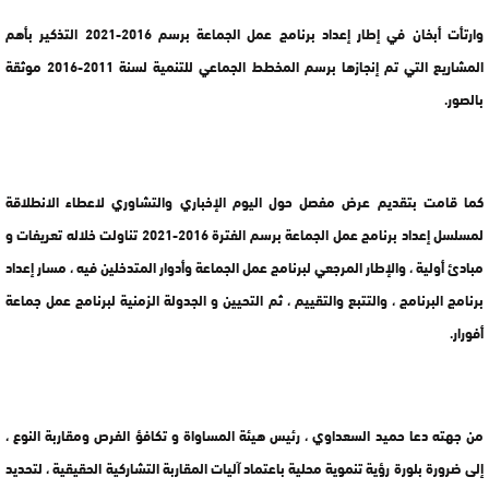
وارتأت أبخان في إطار إعداد برنامج عمل الجماعة برسم 2016-2021 التذكير بأهم
المشاريع التي تم إنجازها برسم المخطط الجماعي للتنمية لسنة 2011-2016 موثقة
بالصور.
كما قامت بتقديم عرض مفصل حول اليوم الإخباري والتشاوري لاعطاء الانطلاقة
لمسلسل إعداد برنامج عمل الجماعة برسم الفترة 2016-2021 تناولت خلاله تعريفات و
مبادئ أولية ، والإطار المرجعي لبرنامج عمل الجماعة وأدوار المتدخلين فيه ، مسار إعداد
برنامج البرنامج ، والتتبع والتقييم ، ثم التحيين و الجدولة الزمنية لبرنامج عمل جماعة
أفورار.
من جهته دعا حميد السعداوي ، رئيس هيئة المساواة و تكافؤ الفرص ومقاربة النوع ،
إلى ضرورة بلورة رؤية تنموية محلية باعتماد آليات المقاربة التشاركية الحقيقية ، لتحديد