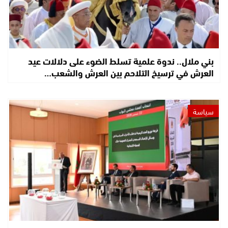
بني ملال.. ندوة علمية تسلط الضوء على دلالات عيد
العرش في ترسيخ التلاحم بين العرش والشعب…
سياسة