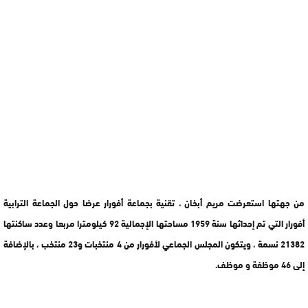
من جهتها استعرضت مريم أبخان ، تقنية بجماعة أفورار عرضا حول الجماعة الترابية
أفورار التي تم إحداثها سنة 1959 مساحتها الإجمالية 92 كيلومترا مربعا وعدد ساكنتها
21382 نسمة ، ويتكون المجلس الجماعي لأفورار من 4 منتخبات و23 منتخب ، بالإضافة
إلى 46 موظفة و موظف.