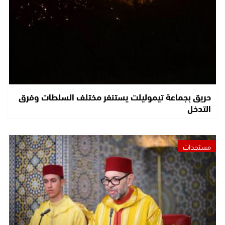
حريق بجماعة تيموليلت يستنفر مختلف السلطات وفرق
التدخل
مستجدات