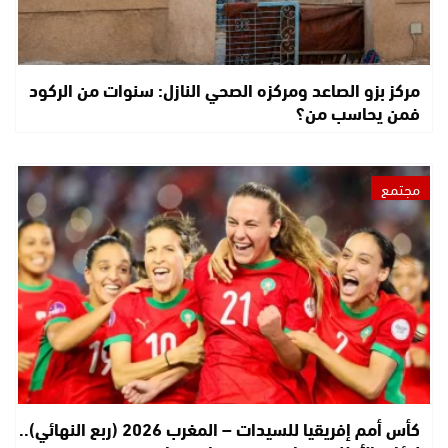
مركز بزو الصاعد ومركزه الصحي النازل: سنوات من الركود
فمن يحاسب من؟
مجتمع
كأس أمم إفريقيا للسيدات – المغرب 2026 (ربع النهائي)..