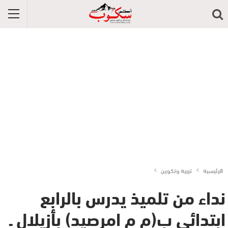
الرئيسية
تربية وتكوين
نداء من تلميذ يدرس بالرابع
ابتدائي ب(م م امرصيد) بأزيلال ـ