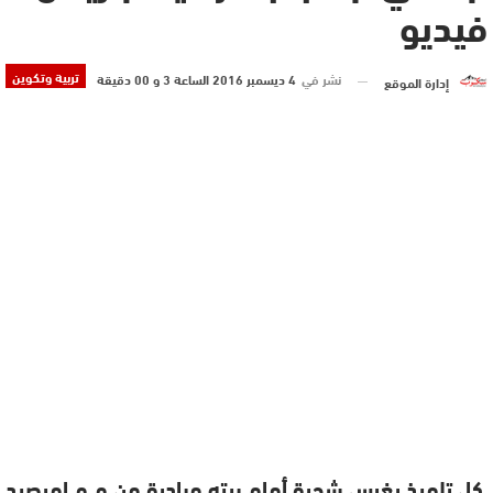
فيديو
تربية وتكوين
نشر في
4 ديسمبر 2016 الساعة 3 و 00 دقيقة
إدارة الموقع
كل تلميذ يغرس شجرة أمام بيته مبادرة من م م امرصيد بأز