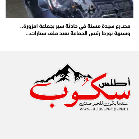
مصـ.رع سيدة مسنة في حادثة سير بجماعة امزورة..
وشبهة تورط رئيس الجماعة تعيد ملف سيارات…