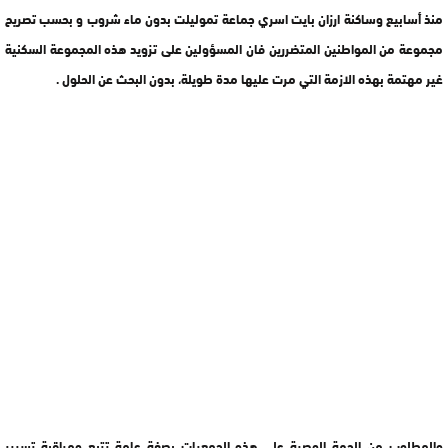
منذ أسابيع وساكنة ارزان بايت اسري جماعة تموليلت بدون ماء شروب و بحسب تصريح
مجموعة من المواطنين المتضررين فان المسؤولين على تزويد هذه المجموعة السكنية
غير مهتمة بهذه الازمة التي مرت عليها مدة طويلة، بدون البحث عن الحلول .
والمطلوب من الجهة الوصية على هذه الجمعيات بصفة عامة تتبع ومراقبة تسيير