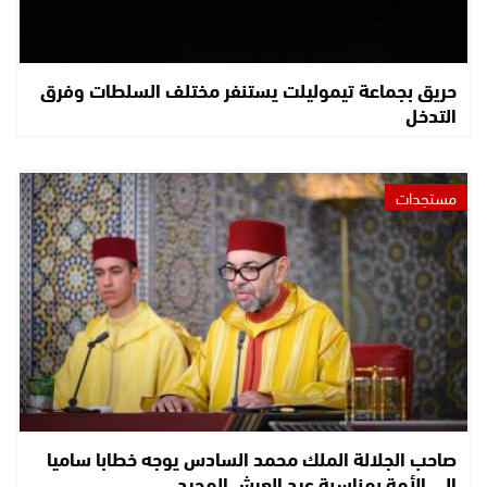
حريق بجماعة تيموليلت يستنفر مختلف السلطات وفرق
التدخل
مستجدات
صاحب الجلالة الملك محمد السادس يوجه خطابا ساميا
إلى الأمة بمناسبة عيد العرش المجيد