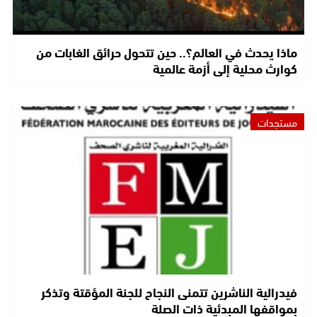
ماذا يحدث في العالم؟.. حين تتحول حرائق الغابات من
كوارث محلية إلى أزمة عالمية
مستجدات
فيدرالية الناشرين تتمنى النجاح للجنة المؤقتة وتذكر
بمواقفها المبدئية ذات الصلة