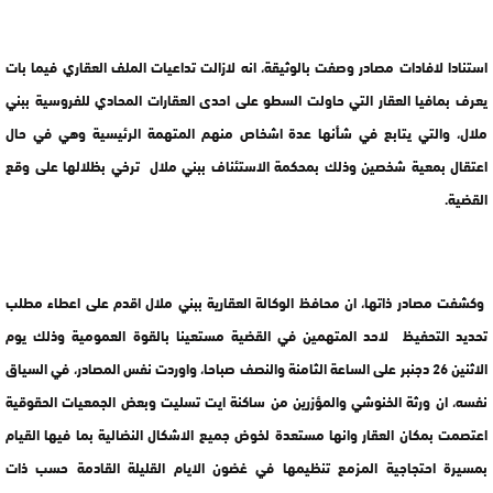
استنادا لافادات مصادر وصفت بالوثيقة، انه لازالت تداعيات الملف العقاري فيما بات
يعرف بمافيا العقار التي حاولت السطو على احدى العقارات المحادي للفروسية ببني
ملال، والتي يتابع في شأنها عدة اشخاص منهم المتهمة الرئيسية وهي في حال
اعتقال بمعية شخصين وذلك بمحكمة الاستئناف ببني ملال ترخي بظلالها على وقع
القضية.
وكشفت مصادر ذاتها، ان محافظ الوكالة العقارية ببني ملال اقدم على اعطاء مطلب
تحديد التحفيظ لاحد المتهمين في القضية مستعينا بالقوة العمومية وذلك يوم
الاثنين 26 دجنبر على الساعة الثامنة والنصف صباحا، واوردت نفس المصادر، في السياق
نفسه، ان ورثة الخنوشي والمؤزرين من ساكنة ايت تسليت وبعض الجمعيات الحقوقية
اعتصمت بمكان العقار وانها مستعدة لخوض جميع الاشكال النضالية بما فيها القيام
بمسيرة احتجاجية المزمع تنظيمها في غضون الايام القليلة القادمة حسب ذات