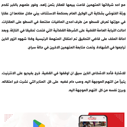
مع احد شركائها المتهمين قامت ببيعها للعقار بثمن زاهد، وفور علمهم بالخبر تقدم
ورثة الخنوشي بشكاية الى الوكيل العام بمحكمة الاستئناف ببني ملال مفادها ان عقارا
في حوزتها تعرض للسطو من طرف احدى المافيات مختصة في السطو على العقارات،
احالت النيابة العامة القضية على الشرطة القضائية التي فتحت تحقيقا في النازلة، وبعد
احالة الملف على قاضي التحقيق تم اعتقال المتهمة الرئيسية وكذا شهود الزور الذين
تراجعوا في الشهادة، وتمت متابعة المتهمين الاخرين في حالة سراح.
للاشارة فأحد الاشخاص الذين سبق ان اوقفوا في القضية، خرج بفيديو على الانترنيت،
يتبرأ من التهم الموجهة اليه، وصب دام غضبه على كل المنابر التي نشرت خبر اعتقاله،
وبرئ نفسه من كل التهم الموجهة اليه.