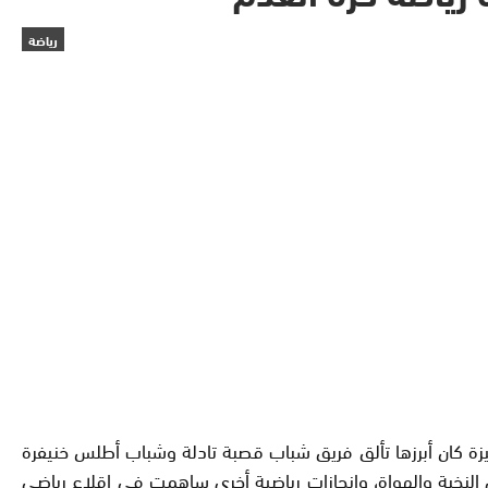
رياضة
لكروية بجهة بني ملال-خنيفرة، خلال سنة 2016، تحقيق نتائج رياضية متميزة كان أبرزها تألق فريق شباب قصبة تادلة وشباب أطلس خنيفرة
لنخبة والهواة، وإنجازات رياضية أخرى ساهمت في إقلاع رياضي