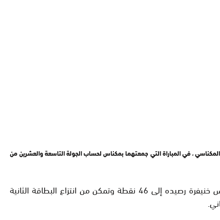
لمكناسي ، في المباراة التي جمعتهما بمكناس لحساب الجولة التاسعة والعشرين من
وبعد فوز الفريق الزياني على ممثل مدينة مكناس بهدف لصفر، حمل توقيع اللاعب محمد فكري في الدقيقة 59، رفع شباب أطلس خنيفرة رصيده إلى 46 نقطة وتمكن من انتزاع البطاقة الثانية
ني.