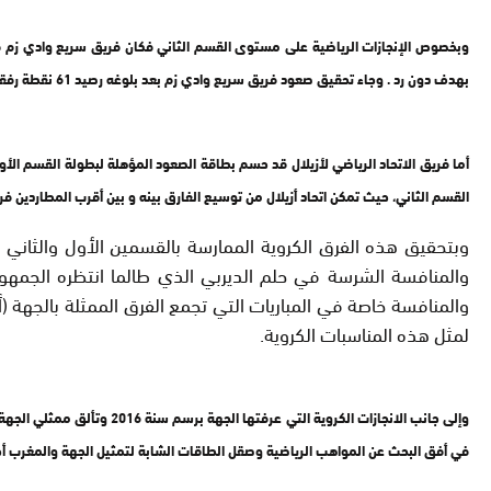
وبخصوص الإنجازات الرياضية على مستوى القسم الثاني فكان فريق سريع وادي زم قد 
بهدف دون رد . وجاء تحقيق صعود فريق سريع وادي زم بعد بلوغه رصيد 61 نقطة رفقة المدرب محمد البكاري الذي تولى مهمة تدريب الفريق خلال الجولة 25 من الدوري خلفا للمدرب السابق زهير أحمد المنفصل بالتراضي مع الفريق .
القسم الثاني، حيث تمكن اتحاد أزيلال من توسيع الفارق بينه و بين أقرب المطاردين فريق وداد قلعة السراغنة إلى ست نقاط، وبالتالي رفع 
وبتحقيق هذه الفرق الكروية الممارسة بالقسمين الأول والثاني
والمنافسة الشرسة في حلم الديربي الذي طالما انتظره الجمهور 
والمنافسة خاصة في المباريات التي تجمع الفرق الممثلة بالجه
لمثل هذه المناسبات الكروية.
وإلى جانب الانجازات الكرو
في أفق البحث عن المواهب الرياضية وصقل الطاقات الشابة لتمثيل الجهة والمغرب أحس