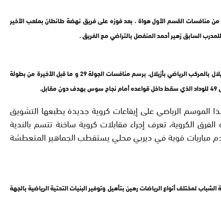
ة من منافسات القسم الأول هواة ، بعد فوزه على فريق نهضة طانطان بملعب الأخير
أما فريق الاتحاد الرياضي لأزيلال قد حسم بطاقة الصعود المؤهلة لبطولة القسم الأول هواة لكرة القدم لصالحه، بعد تعادله (1-1) في مباراة الديربي التي جمعته بجاره رجاء أزيلال بالمركب الرياضي بأزيلال، برسم منافسات الجولة 29 و ما قبل الأخيرة من بطولة
ذا الموسم الرياضي على إيقاعات كروية جديدة يطبعها التشويق
لفرق الكروية، تعرف إجراء مقابلات كروية ساخنة تتسم بالندية
تقدم مباريات قوية في ديربي محلي يستقطب الجماهير المتعطشة
ضية، يبقى تشجيع ممارسة الشباب لمختلف أنواع الرياضات رهين بتأهيل وتوفير البنيات التحتية الرياضية بالجهة