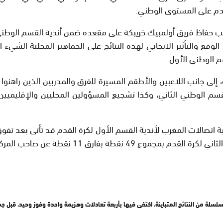
قدم على المستوى الوطني.
ى جانب حفاظ فريق أولمبيك خريبكة على مقعده ضمن أندية القسم الوطن
قع والتأثير الايجابي لهذه النتائج على الجماهير المحلية الشيء
 الوطني الأول.
إلى جانب اللاعبين والأطقم المسيرة للفرق والمدربين الذين راهنوا
لقسم الوطني الثاني، وكذا تشجيع المسؤولين المحليين والإقليميين
ية اتصالات المغرب لأندية القسم الأول لكرة القدم قد تأتى بعد تف
لمركز الثالث على بعد ثلاث دورات من نهاية الموسم.
سلسلة من النتائج المتباينة، اكتفى فيها بأربعة تعادلات وهزيمة واحدة وفوز وحيد، قبل ج