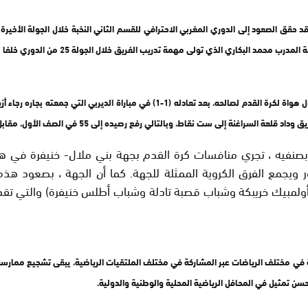
حقق الصعود إلى الدوري المغربي الاحترافي للقسم الثاني النخبة خلال الجولة الأخير
رصيده إلى 55 في الصف الأول، مقابل 49 للوداد الذي سقط داخل قواعده أمام نجاح سوس بهدف دون مقابل.
 بصنفيه ، تجري منافسات كرة القدم بجهة بني ملال- خنيفرة في ه
ويجمع الفرق الكروية الممثلة للجهة. كما أن الجهة ، بصعود هذه ا
ة (أولمبيك خريبكة وشباب قصبة تادلة وشباب أطلس خنيفرة) والتي 
ية التي عرفتها الجهة برسم سنة 2016 وتألق ممثلي الجهة في مختلف الرياضات عبر المشاركة في مختلف الملتقيات الريا
ن تمثيل في المحافل الرياضية المحلية والوطنية والدولية.