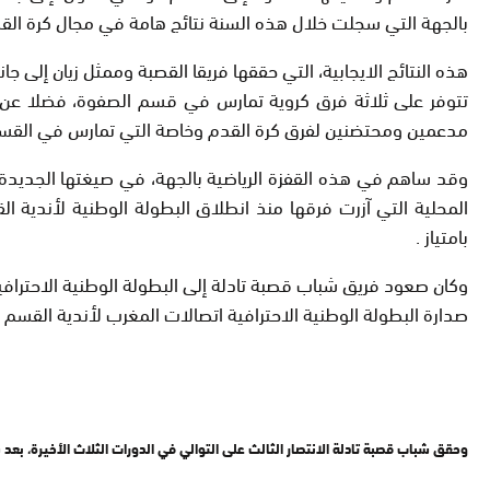
بالجهة التي سجلت خلال هذه السنة نتائج هامة في مجال كرة ال
هذه النتائج الايجابية، التي حققها فريقا القصبة وممثل زيان إل
تتوفر على ثلاثة فرق كروية تمارس في قسم الصفوة، فضلا عن الو
مدعمين ومحتضنين لفرق كرة القدم وخاصة التي تمارس في القسم
وقد ساهم في هذه القفزة الرياضية بالجهة، في صيغتها الجديدة، 
المحلية التي آزرت فرقها منذ انطلاق البطولة الوطنية لأندية ا
بامتياز .
وكان صعود فريق شباب قصبة تادلة إلى البطولة الوطنية الاحتراف
صدارة البطولة الوطنية الاحترافية اتصالات المغرب لأندية القسم الثاني لكرة القدم بمجموع 49 نقطة بفارق 11 نقطة عن صاحب ا
وحقق شباب قصبة تادلة الانتصار الثالث على التوالي في الدورات الثلاث الأخيرة، بعد 