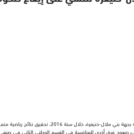
بني ملال/27 دجنبر 2016/ومع/ شهدت الساحة الرياضية ا
نب صعود فرق أخرى للمنافسة في القسم الوطني الثاني في صنفي ا