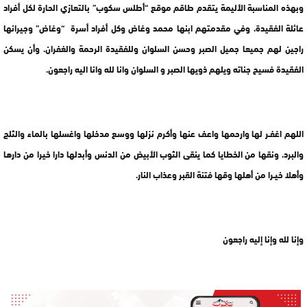
وبهذه المناسبة الأليمة يتقدم طاقم موقع “أطلس سكوب” بالتعازي الحارة لكل أفراد
عائلة الفقيدة، وفي مقدمتهم ابنها محمد وغاض وكل أفراد أسرة “وغاض” وجيرانها
راجين لهم جميعا جميل الصبر وحسن السلوان وللفقيدة الرحمة والغفران. وأن يسكن
الفقيدة فسيح جناته ويلهم ذويها الصبر و السلوان وانا لله وانا اليه راجعون.
اللهم اغفـر لها وارحمها واعف عنها وأكرم نزلها ووسع مدخلها واغسلها بالماء والثلج
والبرد، ونقها من الخطايا كما ينقى الثوب الأبيض من الدنس وأبدلها دارا خيرا من دارها
وأهلا خيـرا من أهلها وقها فتنة القبر وعذاب النار.
وإنا لله وإنا إليه راجعون