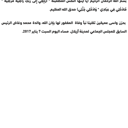
بسم الله الرحمان الرحيم (يَا أَيَّتُهَا النَّفْسُ الْمُطْمَئِنَّةُ * ارْجِعِي إِلَى رَبِّكِ رَاضِيَةً مَرْضِيَّةً *
فَادْخُلِي فِي عِبَادِي * وَادْخُلِي جَنَّتِي) صدق الله العظيم.
بحزن واسى عميقين تلقينا نبأ وفاة المغفور لها بإذن الله، والدة محمد وغاض الرئيس
السابق للمجلس الجماعي لمدينة أزيلال، مساء اليوم السبت 7 يناير 2017.