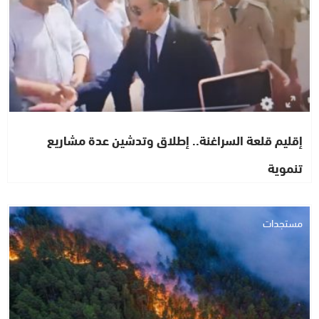
إقليم قلعة السراغنة.. إطلاق وتدشين عدة مشاريع
تنموية
مستجدات