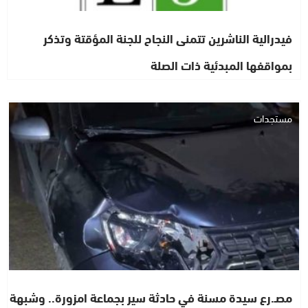
فيدرالية الناشرين تتمنى النجاح للجنة المؤقتة وتذكر
بمواقفها المبدئية ذات الصلة
مستجدات
مصـ.رع سيدة مسنة في حادثة سير بجماعة امزورة.. وشبهة