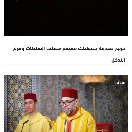
حريق بجماعة تيموليلت يستنفر مختلف السلطات وفرق
التدخل
مستجدات